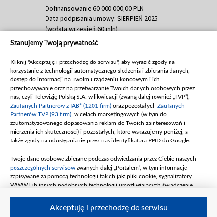
Dofinansowanie 60 000 000,00 PLN
Data podpisania umowy: SIERPIEŃ 2025
(wpłata wrzesień 60 mln)
Szanujemy Twoją prywatność
Dofinansowanie 635 783 051,21 PLN
Data podpisania umowy: WRZESIEŃ 2025
Kliknij "Akceptuję i przechodzę do serwisu", aby wyrazić zgody na
(wpłata wrzesień 100 mln, październik 350
korzystanie z technologii automatycznego śledzenia i zbierania danych,
mln, listopad 265 mln)
dostęp do informacji na Twoim urządzeniu końcowym i ich
przechowywanie oraz na przetwarzanie Twoich danych osobowych przez
Dofinansowanie 48 862 000,00 PLN
nas, czyli Telewizję Polską S.A. w likwidacji (zwaną dalej również „TVP”),
Data podpisania umowy: GRUDZIEŃ 2025
Zaufanych Partnerów z IAB* (1201 firm)
oraz pozostałych
Zaufanych
(wpłata grudzień 60,548 mln)
Partnerów TVP (93 firm)
, w celach marketingowych (w tym do
zautomatyzowanego dopasowania reklam do Twoich zainteresowań i
Dofinansowanie 900 000 000,00 PLN
mierzenia ich skuteczności) i pozostałych, które wskazujemy poniżej, a
Data podpisania umowy: LUTY 2026 (wpłata
także zgody na udostępnianie przez nas identyfikatora PPID do Google.
26 lutego 80 mln, 4 marca 370 mln,
8
kwiecień 180 mln, 7 maja 180 mln, 8
Twoje dane osobowe zbierane podczas odwiedzania przez Ciebie naszych
czerwca 90 mln)
poszczególnych serwisów
zwanych dalej „Portalem”, w tym informacje
zapisywane za pomocą technologii takich jak: pliki cookie, sygnalizatory
Dofinansowanie 250 000 000,00 PLN
WWW lub innych podobnych technologii umożliwiających świadczenie
Data podpisania umowy LIPIEC 2026 (wpłata
dopasowanych i bezpiecznych usług, personalizację treści oraz reklam,
udostępnianie funkcji mediów społecznościowych oraz analizowanie ruchu
4 sierpnia 250 mln
Akceptuję i przechodzę do serwisu
w Internecie.