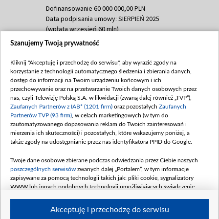
Dofinansowanie 60 000 000,00 PLN
Data podpisania umowy: SIERPIEŃ 2025
(wpłata wrzesień 60 mln)
Szanujemy Twoją prywatność
Dofinansowanie 635 783 051,21 PLN
Data podpisania umowy: WRZESIEŃ 2025
Kliknij "Akceptuję i przechodzę do serwisu", aby wyrazić zgody na
(wpłata wrzesień 100 mln, październik 350
korzystanie z technologii automatycznego śledzenia i zbierania danych,
mln, listopad 265 mln)
dostęp do informacji na Twoim urządzeniu końcowym i ich
przechowywanie oraz na przetwarzanie Twoich danych osobowych przez
Dofinansowanie 48 862 000,00 PLN
nas, czyli Telewizję Polską S.A. w likwidacji (zwaną dalej również „TVP”),
Data podpisania umowy: GRUDZIEŃ 2025
Zaufanych Partnerów z IAB* (1201 firm)
oraz pozostałych
Zaufanych
(wpłata grudzień 60,548 mln)
Partnerów TVP (93 firm)
, w celach marketingowych (w tym do
zautomatyzowanego dopasowania reklam do Twoich zainteresowań i
Dofinansowanie 900 000 000,00 PLN
mierzenia ich skuteczności) i pozostałych, które wskazujemy poniżej, a
Data podpisania umowy: LUTY 2026 (wpłata
także zgody na udostępnianie przez nas identyfikatora PPID do Google.
26 lutego 80 mln, 4 marca 370 mln,
8
kwiecień 180 mln, 7 maja 180 mln, 8
Twoje dane osobowe zbierane podczas odwiedzania przez Ciebie naszych
czerwca 90 mln)
poszczególnych serwisów
zwanych dalej „Portalem”, w tym informacje
zapisywane za pomocą technologii takich jak: pliki cookie, sygnalizatory
Dofinansowanie 250 000 000,00 PLN
WWW lub innych podobnych technologii umożliwiających świadczenie
Data podpisania umowy LIPIEC 2026 (wpłata
dopasowanych i bezpiecznych usług, personalizację treści oraz reklam,
udostępnianie funkcji mediów społecznościowych oraz analizowanie ruchu
4 sierpnia 250 mln
Akceptuję i przechodzę do serwisu
w Internecie.