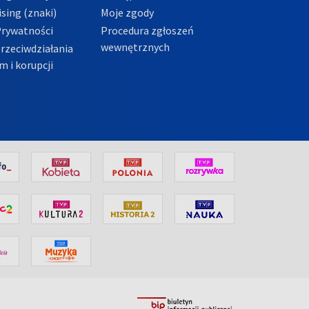
sing (znaki)
Moje zgody
Prywatności
Procedura zgłoszeń
wewnętrznych
przeciwdziałania
m i korupcji