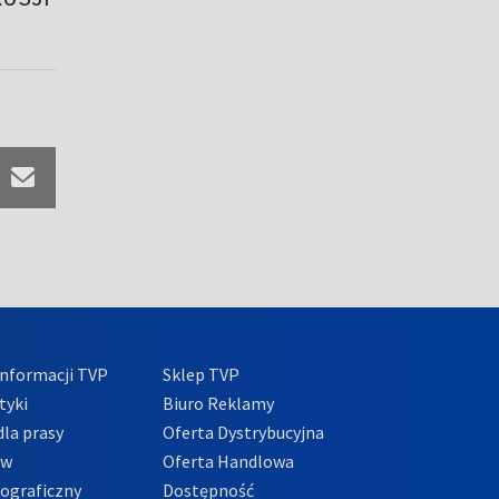
nformacji TVP
Sklep TVP
tyki
Biuro Reklamy
la prasy
Oferta Dystrybucyjna
ów
Oferta Handlowa
tograficzny
Dostępność