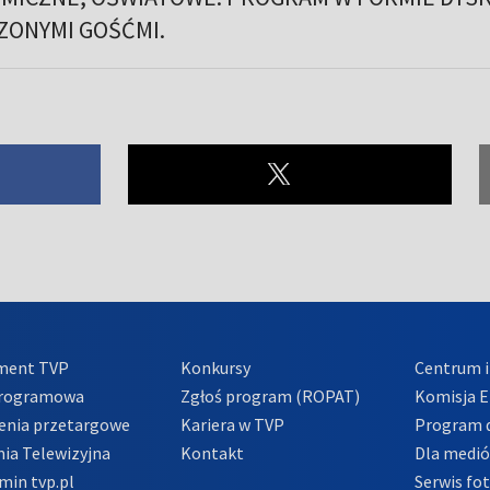
ZONYMI GOŚĆMI.
ment TVP
Konkursy
Centrum i
Programowa
Zgłoś program (ROPAT)
Komisja E
enia przetargowe
Kariera w TVP
Program d
ia Telewizyjna
Kontakt
Dla medi
min tvp.pl
Serwis fo