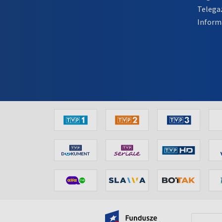
Telega
Inform