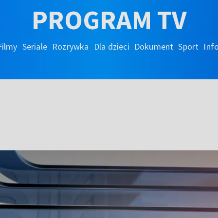
PROGRAM TV
Filmy
Seriale
Rozrywka
Dla dzieci
Dokument
Sport
Inf