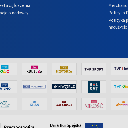
zeta ogłoszenia
Merchandi
acje o nadawcy
Polityka 
Polityka 
nadużycio