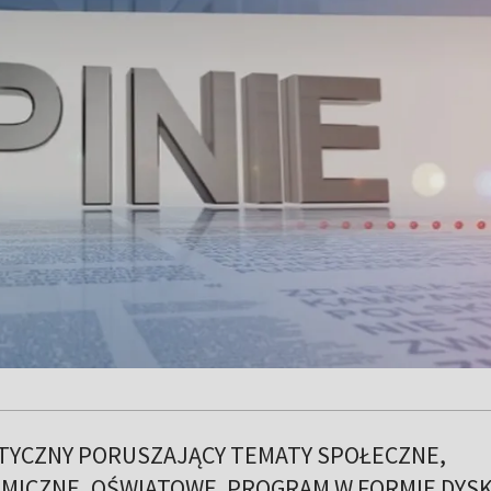
TYCZNY PORUSZAJĄCY TEMATY SPOŁECZNE,
MICZNE, OŚWIATOWE. PROGRAM W FORMIE DYS