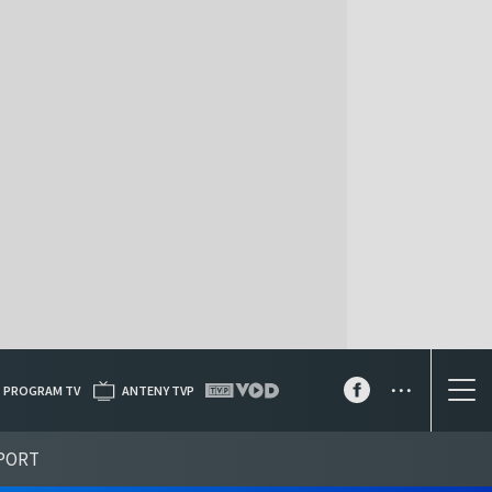
...
PROGRAM TV
ANTENY TVP
PORT