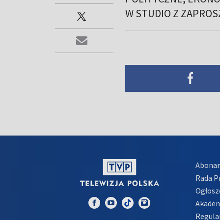
W STUDIO Z ZAPROS
Abona
Rada 
Ogłosz
Akadem
Regula