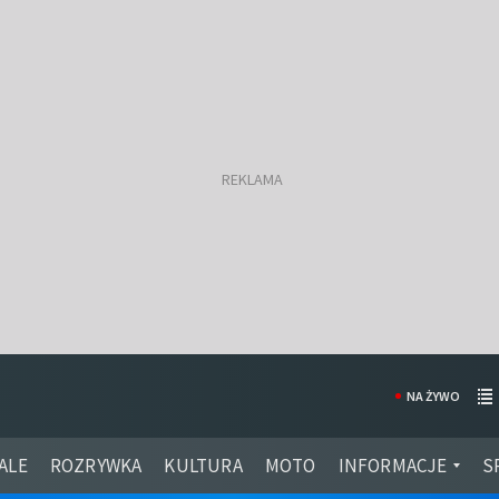
NA ŻYWO
ALE
ROZRYWKA
KULTURA
MOTO
INFORMACJE
S