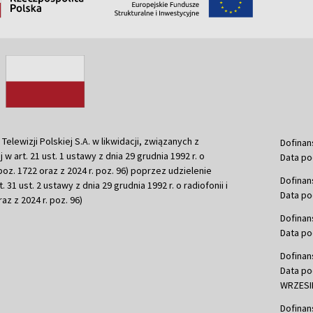
ewizji Polskiej S.A. w likwidacji, związanych z
Dofinan
j w art. 21 ust. 1 ustawy z dnia 29 grudnia 1992 r. o
Data po
r. poz. 1722 oraz z 2024 r. poz. 96) poprzez udzielenie
Dofinan
 31 ust. 2 ustawy z dnia 29 grudnia 1992 r. o radiofonii i
Data po
raz z 2024 r. poz. 96)
Dofinan
Data po
Dofinan
Data po
WRZESIE
Dofinan