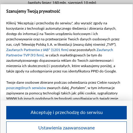
(wpłaty lipiec 160 mln, sierpień 10 mln)
Szanujemy Twoją prywatność
Dofinansowanie 60 000 000,00 PLN
Data podpisania umowy: SIERPIEŃ 2025
Kliknij "Akceptuję i przechodzę do serwisu", aby wyrazić zgody na
(wpłata wrzesień 60 mln)
korzystanie z technologii automatycznego śledzenia i zbierania danych,
Dofinansowanie 635 783 051,21 PLN
dostęp do informacji na Twoim urządzeniu końcowym i ich
przechowywanie oraz na przetwarzanie Twoich danych osobowych przez
Data podpisania umowy: WRZESIEŃ 2025
nas, czyli Telewizję Polską S.A. w likwidacji (zwaną dalej również „TVP”),
(wpłata wrzesień 100 mln, październik 350
Zaufanych Partnerów z IAB* (1201 firm)
oraz pozostałych
Zaufanych
mln, listopad 265 mln)
Partnerów TVP (93 firm)
, w celach marketingowych (w tym do
zautomatyzowanego dopasowania reklam do Twoich zainteresowań i
Dofinansowanie 48 862 000,00 PLN
mierzenia ich skuteczności) i pozostałych, które wskazujemy poniżej, a
Data podpisania umowy: GRUDZIEŃ 2025
także zgody na udostępnianie przez nas identyfikatora PPID do Google.
(wpłata grudzień 60,548 mln)
Twoje dane osobowe zbierane podczas odwiedzania przez Ciebie naszych
Dofinansowanie 900 000 000,00 PLN
poszczególnych serwisów
zwanych dalej „Portalem”, w tym informacje
Data podpisania umowy: LUTY 2026 (wpłata
zapisywane za pomocą technologii takich jak: pliki cookie, sygnalizatory
26 lutego 80 mln, 4 marca 370 mln,
8
WWW lub innych podobnych technologii umożliwiających świadczenie
kwiecień 180 mln, 7 maja 180 mln, 8
dopasowanych i bezpiecznych usług, personalizację treści oraz reklam,
udostępnianie funkcji mediów społecznościowych oraz analizowanie ruchu
czerwca 90 mln)
Akceptuję i przechodzę do serwisu
w Internecie.
Twoje dane osobowe zbierane podczas odwiedzania przez Ciebie
Ustawienia zaawansowane
poszczególnych serwisów
na Portalu, takie jak adresy IP, identyfikatory