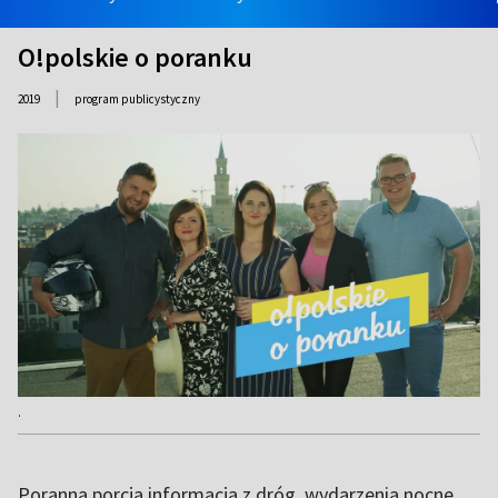
O!polskie o poranku
|
2019
program publicystyczny
.
Poranna porcja informacja z dróg, wydarzenia nocne,