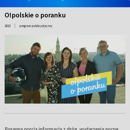
O!polskie o poranku
|
2022
program publicystyczny
.
Poranna porcja informacja z dróg, wydarzenia nocne,