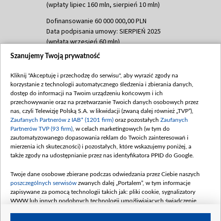
(wpłaty lipiec 160 mln, sierpień 10 mln)
Dofinansowanie 60 000 000,00 PLN
Data podpisania umowy: SIERPIEŃ 2025
(wpłata wrzesień 60 mln)
Szanujemy Twoją prywatność
Dofinansowanie 635 783 051,21 PLN
Data podpisania umowy: WRZESIEŃ 2025
Kliknij "Akceptuję i przechodzę do serwisu", aby wyrazić zgody na
(wpłata wrzesień 100 mln, październik 350
korzystanie z technologii automatycznego śledzenia i zbierania danych,
mln, listopad 265 mln)
dostęp do informacji na Twoim urządzeniu końcowym i ich
przechowywanie oraz na przetwarzanie Twoich danych osobowych przez
Dofinansowanie 48 862 000,00 PLN
nas, czyli Telewizję Polską S.A. w likwidacji (zwaną dalej również „TVP”),
Data podpisania umowy: GRUDZIEŃ 2025
Zaufanych Partnerów z IAB* (1201 firm)
oraz pozostałych
Zaufanych
(wpłata grudzień 60,548 mln)
Partnerów TVP (93 firm)
, w celach marketingowych (w tym do
zautomatyzowanego dopasowania reklam do Twoich zainteresowań i
Dofinansowanie 900 000 000,00 PLN
mierzenia ich skuteczności) i pozostałych, które wskazujemy poniżej, a
Data podpisania umowy: LUTY 2026 (wpłata
także zgody na udostępnianie przez nas identyfikatora PPID do Google.
26 lutego 80 mln, 4 marca 370 mln,
8
kwiecień 180 mln, 7 maja 180 mln, 8
Twoje dane osobowe zbierane podczas odwiedzania przez Ciebie naszych
czerwca 90 mln)
poszczególnych serwisów
zwanych dalej „Portalem”, w tym informacje
zapisywane za pomocą technologii takich jak: pliki cookie, sygnalizatory
Dofinansowanie 250 000 000,00 PLN
WWW lub innych podobnych technologii umożliwiających świadczenie
Data podpisania umowy LIPIEC 2026 (wpłata
dopasowanych i bezpiecznych usług, personalizację treści oraz reklam,
udostępnianie funkcji mediów społecznościowych oraz analizowanie ruchu
4 sierpnia 250 mln