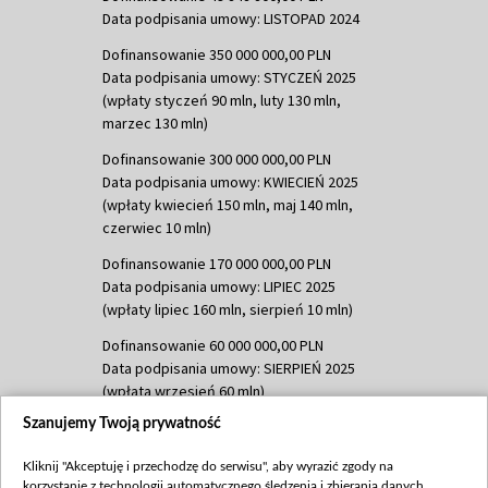
Data podpisania umowy: LISTOPAD 2024
Dofinansowanie 350 000 000,00 PLN
Data podpisania umowy: STYCZEŃ 2025
(wpłaty styczeń 90 mln, luty 130 mln,
marzec 130 mln)
Dofinansowanie 300 000 000,00 PLN
Data podpisania umowy: KWIECIEŃ 2025
(wpłaty kwiecień 150 mln, maj 140 mln,
czerwiec 10 mln)
Dofinansowanie 170 000 000,00 PLN
Data podpisania umowy: LIPIEC 2025
(wpłaty lipiec 160 mln, sierpień 10 mln)
Dofinansowanie 60 000 000,00 PLN
Data podpisania umowy: SIERPIEŃ 2025
(wpłata wrzesień 60 mln)
Szanujemy Twoją prywatność
Dofinansowanie 635 783 051,21 PLN
Data podpisania umowy: WRZESIEŃ 2025
Kliknij "Akceptuję i przechodzę do serwisu", aby wyrazić zgody na
(wpłata wrzesień 100 mln, październik 350
korzystanie z technologii automatycznego śledzenia i zbierania danych,