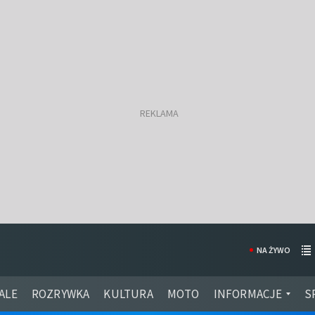
NA ŻYWO
ALE
ROZRYWKA
KULTURA
MOTO
INFORMACJE
S