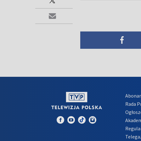
Abona
Rada 
Ogłosz
Akadem
Regula
Telega