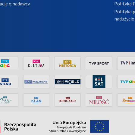
acje o nadawcy
Polityka 
Polityka 
nadużycio