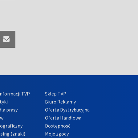
nformacji TVP
Sklep TVP
tyki
Biuro Reklamy
la prasy
Oferta Dystrybucyjna
ów
Oferta Handlowa
tograficzny
Dostępność
sing (znaki)
Moje zgody