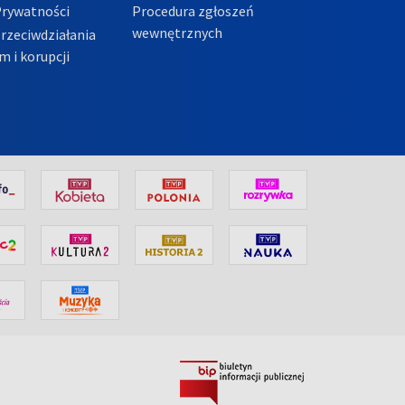
Prywatności
Procedura zgłoszeń
wewnętrznych
przeciwdziałania
m i korupcji