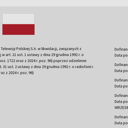
ewizji Polskiej S.A. w likwidacji, związanych z
Dofinan
j w art. 21 ust. 1 ustawy z dnia 29 grudnia 1992 r. o
Data po
r. poz. 1722 oraz z 2024 r. poz. 96) poprzez udzielenie
Dofinan
 31 ust. 2 ustawy z dnia 29 grudnia 1992 r. o radiofonii i
Data po
raz z 2024 r. poz. 96)
Dofinan
Data po
Dofinan
Data po
WRZESIE
Dofinan
Data po