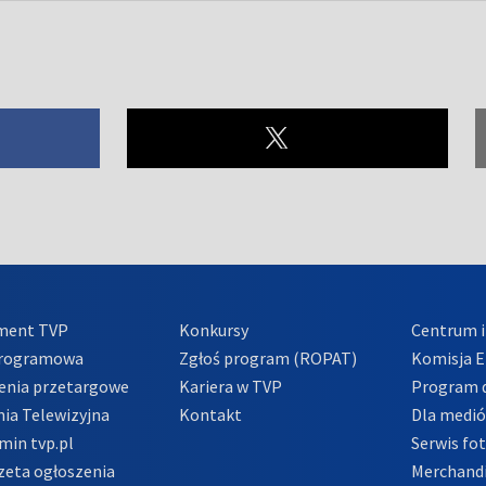
ment TVP
Konkursy
Centrum i
Programowa
Zgłoś program (ROPAT)
Komisja E
enia przetargowe
Kariera w TVP
Program d
ia Telewizyjna
Kontakt
Dla medi
min tvp.pl
Serwis fo
zeta ogłoszenia
Merchandi