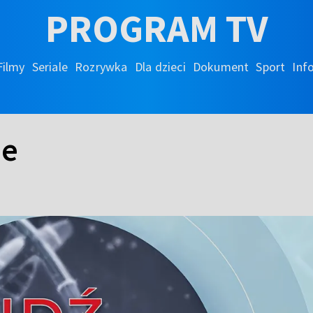
PROGRAM TV
Filmy
Seriale
Rozrywka
Dla dzieci
Dokument
Sport
Inf
ie