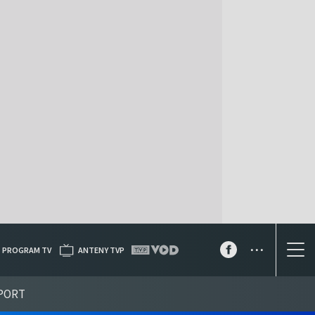
...
PROGRAM TV
ANTENY TVP
PORT