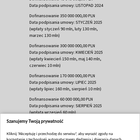
Data podpisania umowy: LISTOPAD 2024
Dofinansowanie 350 000 000,00 PLN
Data podpisania umowy: STYCZEŃ 2025
(wpłaty styczeń 90 mln, luty 130 mln,
marzec 130 mln)
Dofinansowanie 300 000 000,00 PLN
Data podpisania umowy: KWIECIEŃ 2025
(wpłaty kwiecień 150 mln, maj 140 mln,
czerwiec 10 mln)
Dofinansowanie 170 000 000,00 PLN
Data podpisania umowy: LIPIEC 2025
(wpłaty lipiec 160 mln, sierpień 10 mln)
Dofinansowanie 60 000 000,00 PLN
Data podpisania umowy: SIERPIEŃ 2025
(wpłata wrzesień 60 mln)
Szanujemy Twoją prywatność
Dofinansowanie 635 783 051,21 PLN
Data podpisania umowy: WRZESIEŃ 2025
Kliknij "Akceptuję i przechodzę do serwisu", aby wyrazić zgody na
(wpłata wrzesień 100 mln, październik 350
korzystanie z technologii automatycznego śledzenia i zbierania danych,