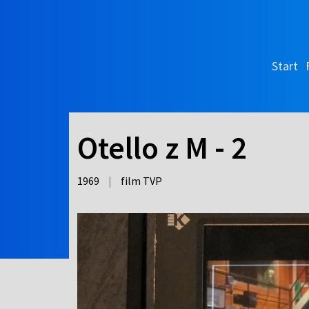
Start
Otello z M - 2
1969
|
film TVP