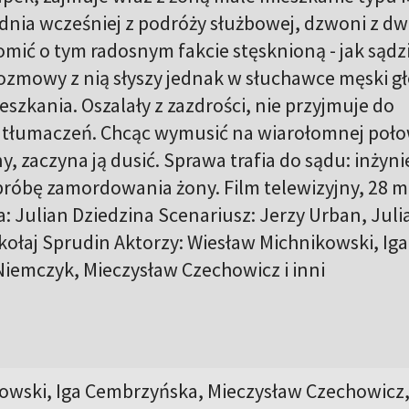
nia wcześniej z podróży służbowej, dzwoni z d
ić o tym radosnym fakcie stęsknioną - jak sądzi
ozmowy z nią słyszy jednak w słuchawce męski gł
szkania. Oszalały z zazdrości, nie przyjmuje do
tłumaczeń. Chcąc wymusić na wiarołomnej poło
y, zaczyna ją dusić. Sprawa trafia do sądu: inżyni
próbę zamordowania żony. Film telewizyjny, 28 m
a: Julian Dziedzina Scenariusz: Jerzy Urban, Juli
ikołaj Sprudin Aktorzy: Wiesław Michnikowski, Iga
iemczyk, Mieczysław Czechowicz i inni
owski, Iga Cembrzyńska, Mieczysław Czechowicz