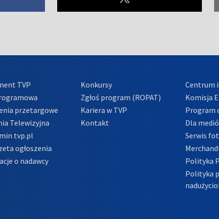
ment TVP
Konkursy
Centrum i
Programowa
Zgłoś program (ROPAT)
Komisja E
enia przetargowe
Kariera w TVP
Program d
ia Telewizyjna
Kontakt
Dla medi
min tvp.pl
Serwis fo
zeta ogłoszenia
Merchandi
acje o nadawcy
Polityka 
Polityka 
nadużycio