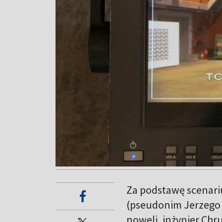
Za podstawę scenariu
(pseudonim Jerzego Ur
noweli, inżynier Chr