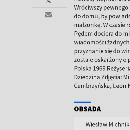
Wróciwszy pewnego d
do domu, by powiadom
małżonkę. W czasie r
Pędem dociera do mie
wiadomości żadnych 
przyznanie się do win
zostaje oskarżony o 
Polska 1969 Reżyseri
Dziedzina Zdjęcia: M
Cembrzyńska, Leon N
OBSADA
Wiesław Michnik