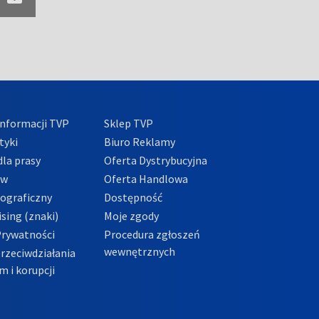
nformacji TVP
Sklep TVP
tyki
Biuro Reklamy
la prasy
Oferta Dystrybucyjna
ów
Oferta Handlowa
tograficzny
Dostępność
sing (znaki)
Moje zgody
Prywatności
Procedura zgłoszeń
wewnętrznych
przeciwdziałania
m i korupcji