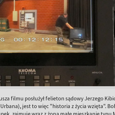
sza filmu posłużył felieton sądowy Jerzego Kibi
bana), jest to więc "historia z życia wzięta". Bo
upek, zajmuje wraz z żoną małe mieszkanie typu M