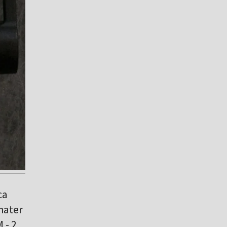
ca
hater
 - 2.