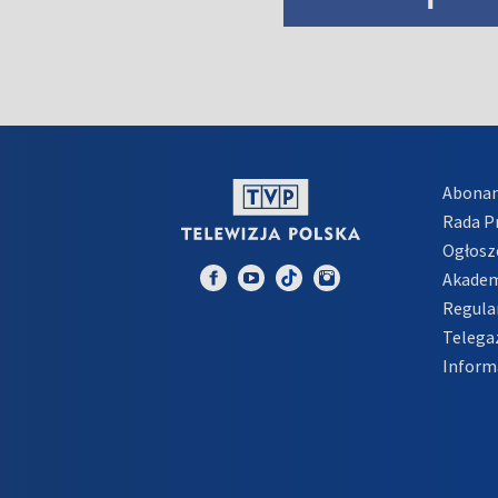
Abona
Rada 
Ogłosz
Akadem
Regula
Telega
Inform