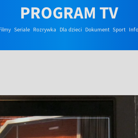
PROGRAM TV
Filmy
Seriale
Rozrywka
Dla dzieci
Dokument
Sport
Inf