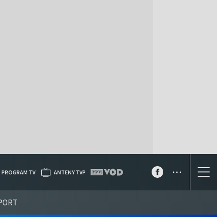
...
PROGRAM TV
ANTENY TVP
PORT