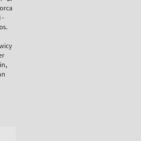
worca
 -
os.
wicy
er
in,
an
,