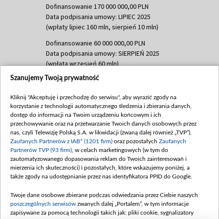
Dofinansowanie 170 000 000,00 PLN
Data podpisania umowy: LIPIEC 2025
(wpłaty lipiec 160 mln, sierpień 10 mln)
Dofinansowanie 60 000 000,00 PLN
Data podpisania umowy: SIERPIEŃ 2025
(wpłata wrzesień 60 mln)
Szanujemy Twoją prywatność
Dofinansowanie 635 783 051,21 PLN
Data podpisania umowy: WRZESIEŃ 2025
Kliknij "Akceptuję i przechodzę do serwisu", aby wyrazić zgody na
(wpłata wrzesień 100 mln, październik 350
korzystanie z technologii automatycznego śledzenia i zbierania danych,
mln, listopad 265 mln)
dostęp do informacji na Twoim urządzeniu końcowym i ich
przechowywanie oraz na przetwarzanie Twoich danych osobowych przez
Dofinansowanie 48 862 000,00 PLN
nas, czyli Telewizję Polską S.A. w likwidacji (zwaną dalej również „TVP”),
Data podpisania umowy: GRUDZIEŃ 2025
Zaufanych Partnerów z IAB* (1201 firm)
oraz pozostałych
Zaufanych
(wpłata grudzień 60,548 mln)
Partnerów TVP (93 firm)
, w celach marketingowych (w tym do
zautomatyzowanego dopasowania reklam do Twoich zainteresowań i
Dofinansowanie 900 000 000,00 PLN
mierzenia ich skuteczności) i pozostałych, które wskazujemy poniżej, a
Data podpisania umowy: LUTY 2026 (wpłata
także zgody na udostępnianie przez nas identyfikatora PPID do Google.
26 lutego 80 mln, 4 marca 370 mln,
8
kwiecień 180 mln, 7 maja 180 mln, 8
Twoje dane osobowe zbierane podczas odwiedzania przez Ciebie naszych
czerwca 90 mln)
poszczególnych serwisów
zwanych dalej „Portalem”, w tym informacje
zapisywane za pomocą technologii takich jak: pliki cookie, sygnalizatory