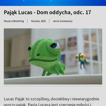
Pająk Lucas - Dom oddycha, odc. 17
|
|
House is Breathing
Kanada,
2022
serial animowany
Lucas Pająk to szczęśliwy, dociekliwy i niewiarygodnie
uroczy pająk. Pasją Lucasa jest szerzenie miłości i