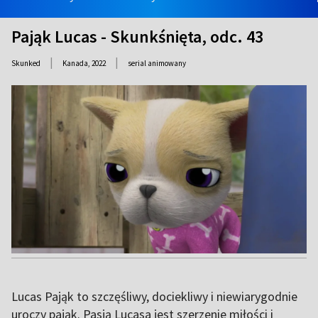
Pająk Lucas - Skunkśnięta, odc. 43
|
|
Skunked
Kanada,
2022
serial animowany
Lucas Pająk to szczęśliwy, dociekliwy i niewiarygodnie
uroczy pająk. Pasją Lucasa jest szerzenie miłości i