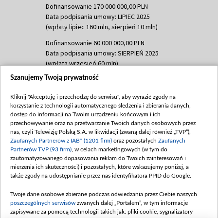
Dofinansowanie 170 000 000,00 PLN
Data podpisania umowy: LIPIEC 2025
(wpłaty lipiec 160 mln, sierpień 10 mln)
Dofinansowanie 60 000 000,00 PLN
Data podpisania umowy: SIERPIEŃ 2025
(wpłata wrzesień 60 mln)
Szanujemy Twoją prywatność
Dofinansowanie 635 783 051,21 PLN
Data podpisania umowy: WRZESIEŃ 2025
Kliknij "Akceptuję i przechodzę do serwisu", aby wyrazić zgody na
(wpłata wrzesień 100 mln, październik 350
korzystanie z technologii automatycznego śledzenia i zbierania danych,
mln, listopad 265 mln)
dostęp do informacji na Twoim urządzeniu końcowym i ich
przechowywanie oraz na przetwarzanie Twoich danych osobowych przez
Dofinansowanie 48 862 000,00 PLN
nas, czyli Telewizję Polską S.A. w likwidacji (zwaną dalej również „TVP”),
Data podpisania umowy: GRUDZIEŃ 2025
Zaufanych Partnerów z IAB* (1201 firm)
oraz pozostałych
Zaufanych
(wpłata grudzień 60,548 mln)
Partnerów TVP (93 firm)
, w celach marketingowych (w tym do
zautomatyzowanego dopasowania reklam do Twoich zainteresowań i
Dofinansowanie 900 000 000,00 PLN
mierzenia ich skuteczności) i pozostałych, które wskazujemy poniżej, a
Data podpisania umowy: LUTY 2026 (wpłata
także zgody na udostępnianie przez nas identyfikatora PPID do Google.
26 lutego 80 mln, 4 marca 370 mln,
8
kwiecień 180 mln, 7 maja 180 mln, 8
Twoje dane osobowe zbierane podczas odwiedzania przez Ciebie naszych
czerwca 90 mln)
poszczególnych serwisów
zwanych dalej „Portalem”, w tym informacje
zapisywane za pomocą technologii takich jak: pliki cookie, sygnalizatory