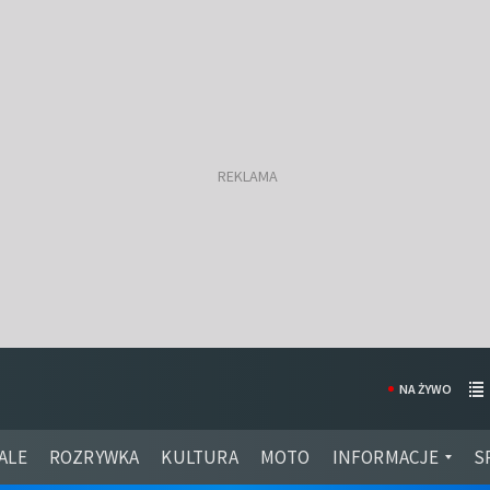
NA ŻYWO
ALE
ROZRYWKA
KULTURA
MOTO
INFORMACJE
S