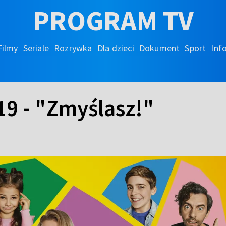
PROGRAM TV
Filmy
Seriale
Rozrywka
Dla dzieci
Dokument
Sport
Inf
19 - "Zmyślasz!"