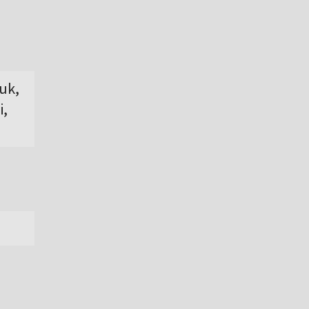
uk,
i,