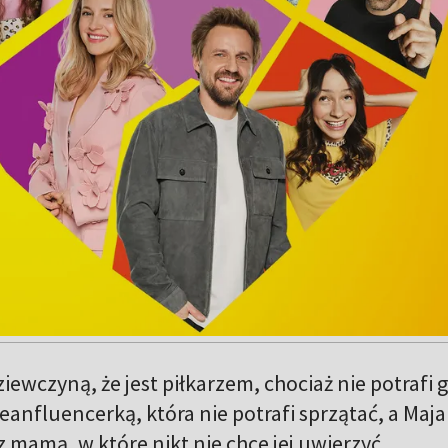
ewczyną, że jest piłkarzem, chociaż nie potrafi g
cleanfluencerką, która nie potrafi sprzątać, a Maja
mamą, w które nikt nie chce jej uwierzyć.