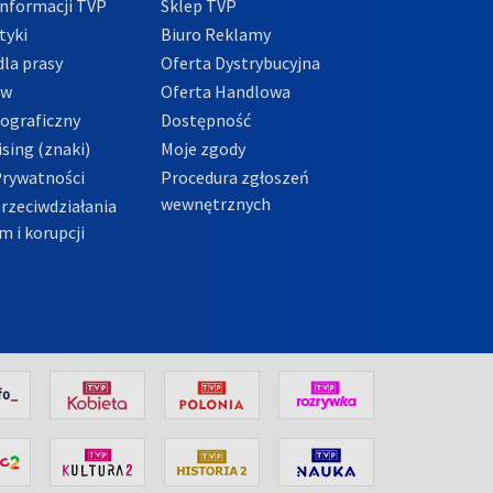
nformacji TVP
Sklep TVP
tyki
Biuro Reklamy
la prasy
Oferta Dystrybucyjna
ów
Oferta Handlowa
tograficzny
Dostępność
sing (znaki)
Moje zgody
Prywatności
Procedura zgłoszeń
wewnętrznych
przeciwdziałania
m i korupcji