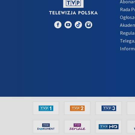
Abona
Rada 
Ogłosz
Akadem
Regula
Telega
Inform