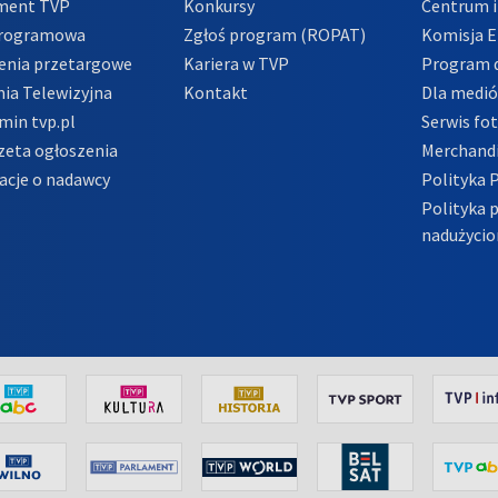
ment TVP
Konkursy
Centrum i
Programowa
Zgłoś program (ROPAT)
Komisja E
enia przetargowe
Kariera w TVP
Program d
ia Telewizyjna
Kontakt
Dla medi
min tvp.pl
Serwis fo
zeta ogłoszenia
Merchandi
acje o nadawcy
Polityka 
Polityka 
nadużycio