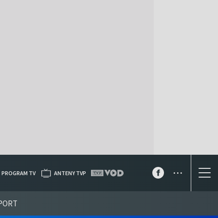
...
PROGRAM TV
ANTENY TVP
PORT