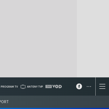
...
PROGRAM TV
ANTENY TVP
PORT