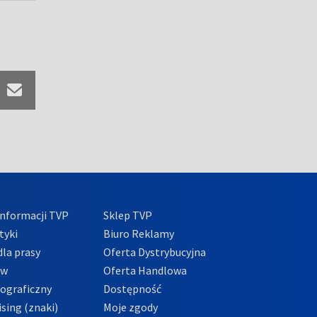
nformacji TVP
Sklep TVP
tyki
Biuro Reklamy
la prasy
Oferta Dystrybucyjna
ów
Oferta Handlowa
tograficzny
Dostępność
sing (znaki)
Moje zgody