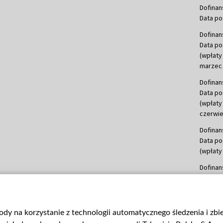
Dofinan
Data po
Dofinan
Data po
(wpłaty
marzec 
Dofinan
Data po
(wpłaty
czerwie
Dofinan
Data po
(wpłaty 
Dofinan
Data po
(wpłata
Dofinan
gody na korzystanie z technologii automatycznego śledzenia i zb
Data po