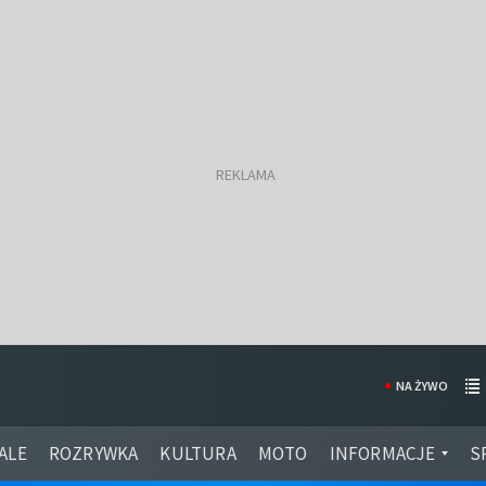
NA ŻYWO
ALE
ROZRYWKA
KULTURA
MOTO
INFORMACJE
S