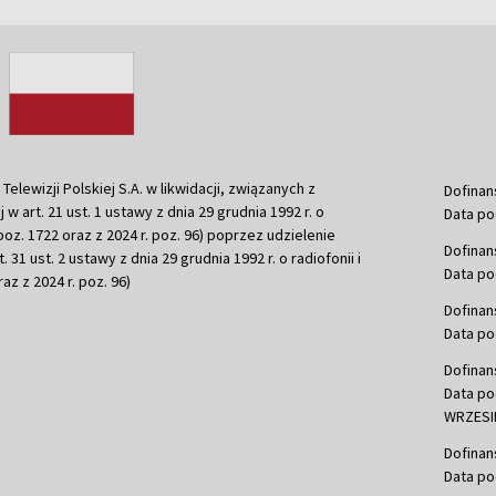
ewizji Polskiej S.A. w likwidacji, związanych z
Dofinan
j w art. 21 ust. 1 ustawy z dnia 29 grudnia 1992 r. o
Data po
r. poz. 1722 oraz z 2024 r. poz. 96) poprzez udzielenie
Dofinan
 31 ust. 2 ustawy z dnia 29 grudnia 1992 r. o radiofonii i
Data po
raz z 2024 r. poz. 96)
Dofinan
Data po
Dofinan
Data po
WRZESIE
Dofinan
Data po