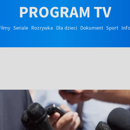
PROGRAM TV
Filmy
Seriale
Rozrywka
Dla dzieci
Dokument
Sport
Inf