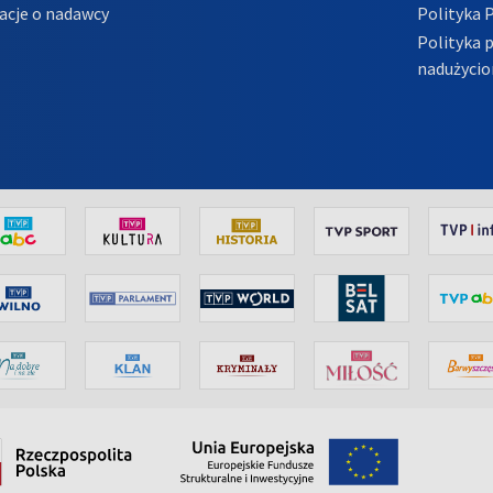
acje o nadawcy
Polityka 
Polityka 
nadużycio