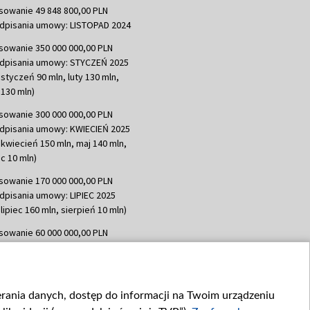
sowanie 49 848 800,00 PLN
dpisania umowy: LISTOPAD 2024
sowanie 350 000 000,00 PLN
dpisania umowy: STYCZEŃ 2025
 styczeń 90 mln, luty 130 mln,
130 mln)
sowanie 300 000 000,00 PLN
dpisania umowy: KWIECIEŃ 2025
 kwiecień 150 mln, maj 140 mln,
c 10 mln)
sowanie 170 000 000,00 PLN
dpisania umowy: LIPIEC 2025
lipiec 160 mln, sierpień 10 mln)
sowanie 60 000 000,00 PLN
dpisania umowy: SIERPIEŃ 2025
 wrzesień 60 mln)
sowanie 635 783 051,21 PLN
ierania danych, dostęp do informacji na Twoim urządzeniu
dpisania umowy: WRZESIEŃ 2025