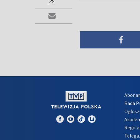
Abona
Rada 
Ogłosz
Akadem
Regula
Telega