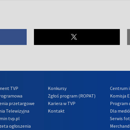
ment TVP
Konkursy
Centrum i
Programowa
Zgłoś program (ROPAT)
Komisja E
enia przetargowe
Kariera w TVP
Program d
ia Telewizyjna
Kontakt
Dla medi
min tvp.pl
Serwis fo
zeta ogłoszenia
Merchandi