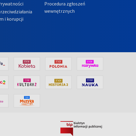
Prywatności
Procedura zgłoszeń
wewnętrznych
przeciwdziałania
m i korupcji