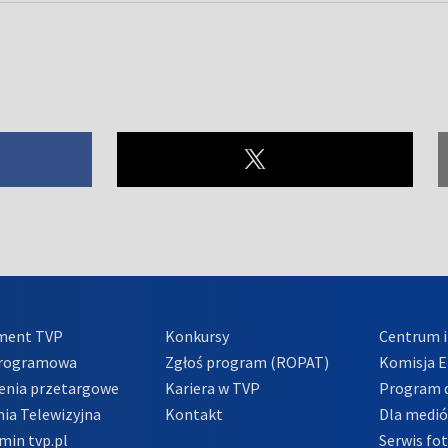
ment TVP
Konkursy
Centrum i
Programowa
Zgłoś program (ROPAT)
Komisja E
enia przetargowe
Kariera w TVP
Program d
ia Telewizyjna
Kontakt
Dla medi
min tvp.pl
Serwis fo