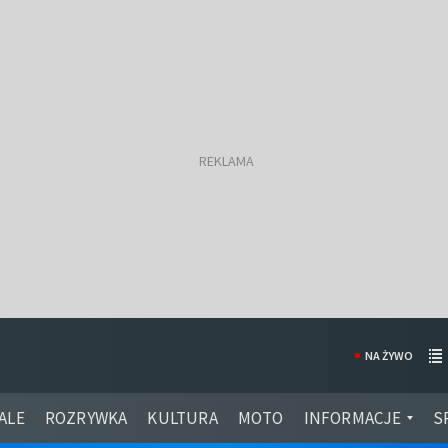
NA ŻYWO
ALE
ROZRYWKA
KULTURA
MOTO
INFORMACJE
S