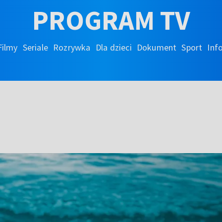
PROGRAM TV
Filmy
Seriale
Rozrywka
Dla dzieci
Dokument
Sport
Inf