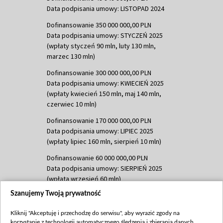
Data podpisania umowy: LISTOPAD 2024
Dofinansowanie 350 000 000,00 PLN
Data podpisania umowy: STYCZEŃ 2025
(wpłaty styczeń 90 mln, luty 130 mln,
marzec 130 mln)
Dofinansowanie 300 000 000,00 PLN
Data podpisania umowy: KWIECIEŃ 2025
(wpłaty kwiecień 150 mln, maj 140 mln,
czerwiec 10 mln)
Dofinansowanie 170 000 000,00 PLN
Data podpisania umowy: LIPIEC 2025
(wpłaty lipiec 160 mln, sierpień 10 mln)
Dofinansowanie 60 000 000,00 PLN
Data podpisania umowy: SIERPIEŃ 2025
(wpłata wrzesień 60 mln)
Szanujemy Twoją prywatność
Dofinansowanie 635 783 051,21 PLN
Data podpisania umowy: WRZESIEŃ 2025
Kliknij "Akceptuję i przechodzę do serwisu", aby wyrazić zgody na
(wpłata wrzesień 100 mln, październik 350
korzystanie z technologii automatycznego śledzenia i zbierania danych,