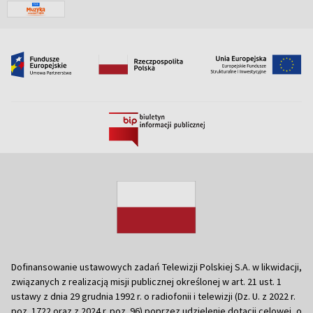
Dofinansowanie ustawowych zadań Telewizji Polskiej S.A. w likwidacji,
związanych z realizacją misji publicznej określonej w art. 21 ust. 1
ustawy z dnia 29 grudnia 1992 r. o radiofonii i telewizji (Dz. U. z 2022 r.
poz. 1722 oraz z 2024 r. poz. 96) poprzez udzielenie dotacji celowej, o