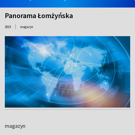
Panorama Łomżyńska
|
2023
magazyn
magazyn