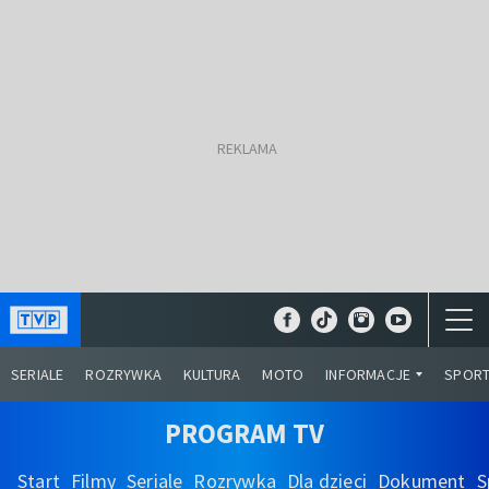
SERIALE
ROZRYWKA
KULTURA
MOTO
INFORMACJE
SPOR
PROGRAM TV
Start
Filmy
Seriale
Rozrywka
Dla dzieci
Dokument
S