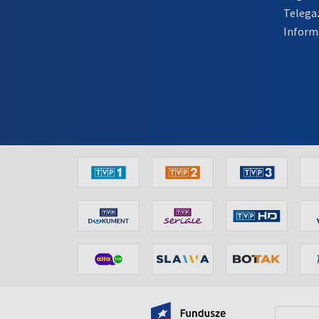
Telega
Inform