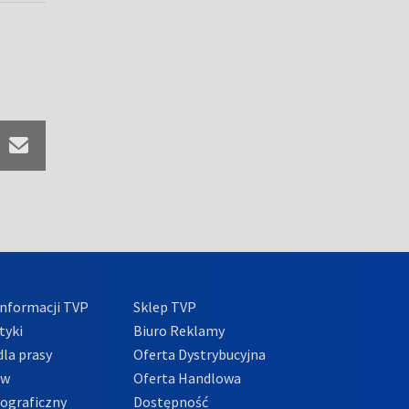
nformacji TVP
Sklep TVP
tyki
Biuro Reklamy
la prasy
Oferta Dystrybucyjna
ów
Oferta Handlowa
tograficzny
Dostępność