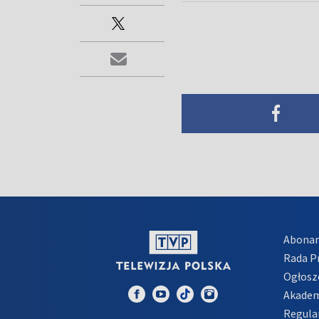
Abona
Rada 
Ogłosz
Akadem
Regula