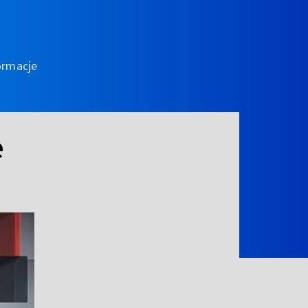
ormacje
e