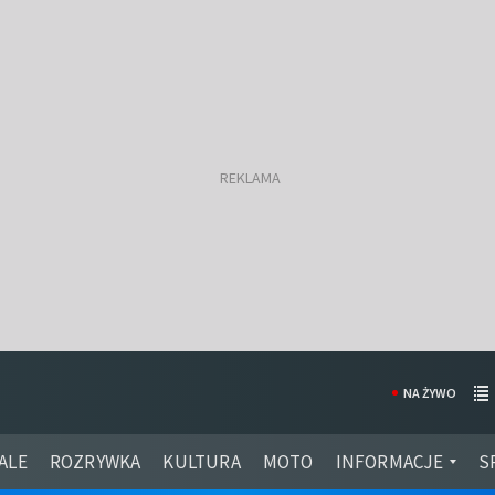
NA ŻYWO
ALE
ROZRYWKA
KULTURA
MOTO
INFORMACJE
S