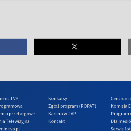
ment TVP
Konkursy
Centrum i
Programowa
Zgłoś program (ROPAT)
Komisja E
enia przetargowe
Kariera w TVP
Program d
ia Telewizyjna
Kontakt
Dla medi
min tvp.pl
Serwis fo