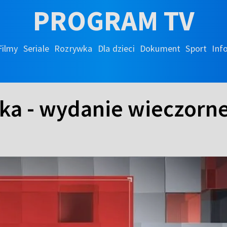
PROGRAM TV
Filmy
Seriale
Rozrywka
Dla dzieci
Dokument
Sport
Inf
ka - wydanie wieczorn