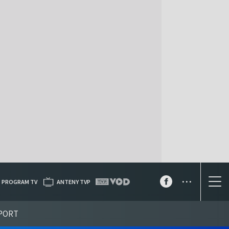
...
PROGRAM TV
ANTENY TVP
PORT