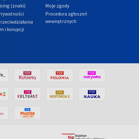
sing (znaki)
Moje zgody
Prywatności
Procedura zgłoszeń
wewnętrznych
przeciwdziałania
m i korupcji