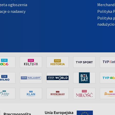
zeta ogłoszenia
Merchandi
acje o nadawcy
Polityka 
Polityka 
nadużycio