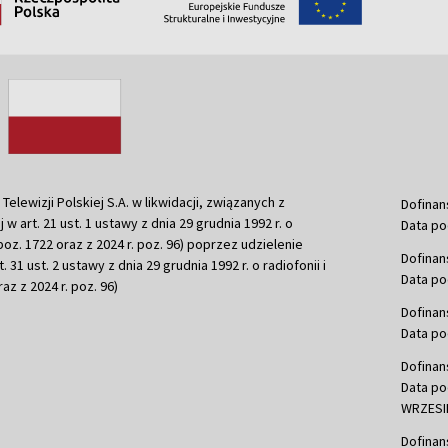
ewizji Polskiej S.A. w likwidacji, związanych z
Dofinan
j w art. 21 ust. 1 ustawy z dnia 29 grudnia 1992 r. o
Data po
r. poz. 1722 oraz z 2024 r. poz. 96) poprzez udzielenie
Dofinan
 31 ust. 2 ustawy z dnia 29 grudnia 1992 r. o radiofonii i
Data po
raz z 2024 r. poz. 96)
Dofinan
Data po
Dofinan
Data po
WRZESIE
Dofinan