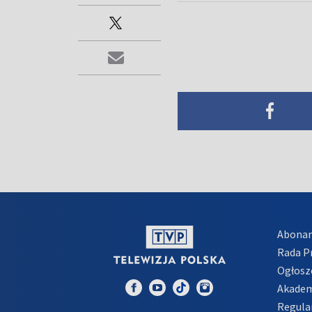
Abona
Rada 
Ogłosz
Akadem
Regula