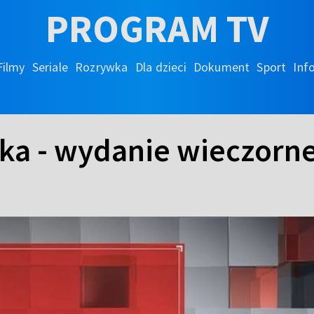
PROGRAM TV
Filmy
Seriale
Rozrywka
Dla dzieci
Dokument
Sport
Inf
ka - wydanie wieczorn