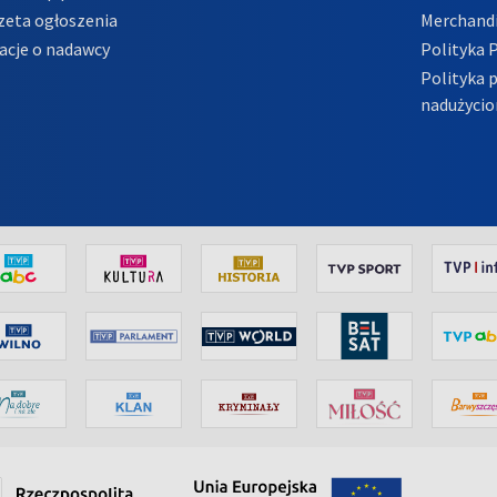
zeta ogłoszenia
Merchandi
acje o nadawcy
Polityka 
Polityka 
nadużycio