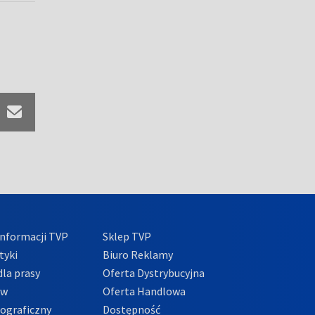
nformacji TVP
Sklep TVP
tyki
Biuro Reklamy
la prasy
Oferta Dystrybucyjna
ów
Oferta Handlowa
tograficzny
Dostępność