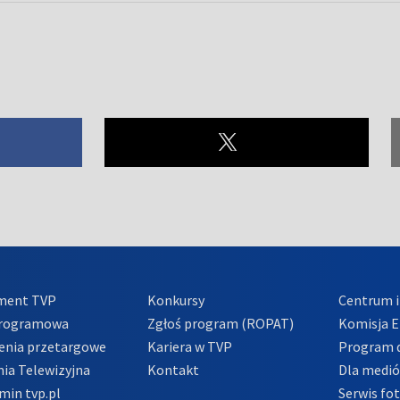
ment TVP
Konkursy
Centrum i
Programowa
Zgłoś program (ROPAT)
Komisja E
enia przetargowe
Kariera w TVP
Program d
ia Telewizyjna
Kontakt
Dla medi
min tvp.pl
Serwis fo