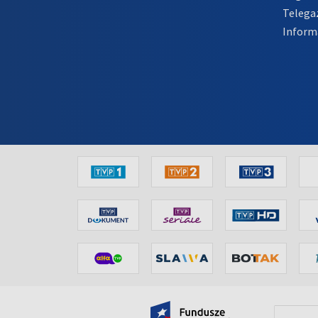
Telega
Inform