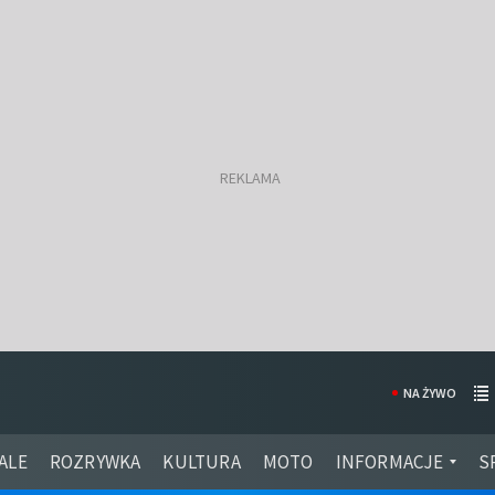
NA ŻYWO
ALE
ROZRYWKA
KULTURA
MOTO
INFORMACJE
S