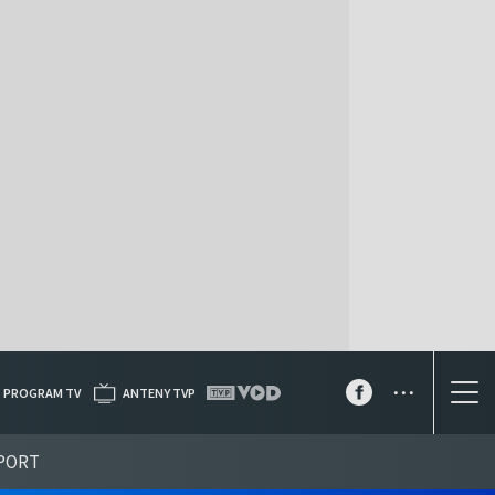
...
PROGRAM TV
ANTENY TVP
PORT