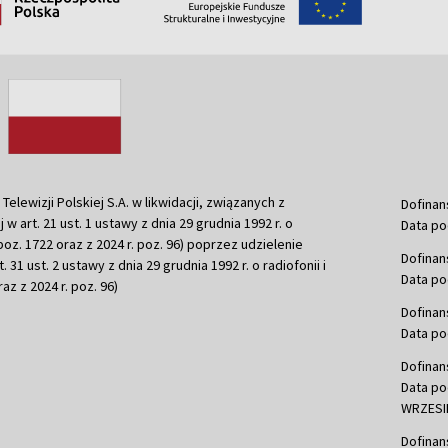
ewizji Polskiej S.A. w likwidacji, związanych z
Dofinan
j w art. 21 ust. 1 ustawy z dnia 29 grudnia 1992 r. o
Data po
r. poz. 1722 oraz z 2024 r. poz. 96) poprzez udzielenie
Dofinan
 31 ust. 2 ustawy z dnia 29 grudnia 1992 r. o radiofonii i
Data po
raz z 2024 r. poz. 96)
Dofinan
Data po
Dofinan
Data po
WRZESIE
Dofinan