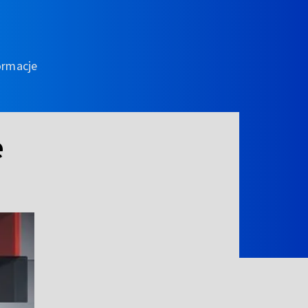
ormacje
e