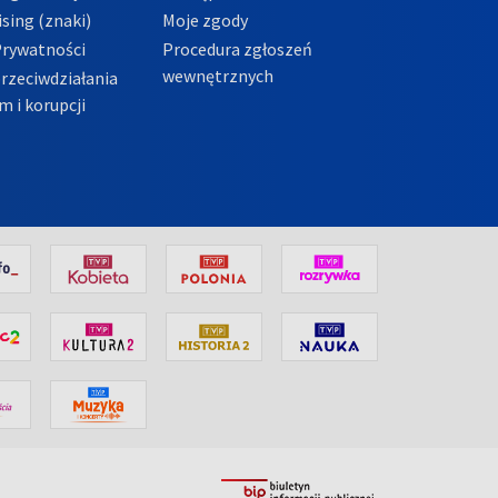
sing (znaki)
Moje zgody
Prywatności
Procedura zgłoszeń
wewnętrznych
przeciwdziałania
m i korupcji