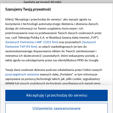
(wpłata wrzesień 60 mln)
Szanujemy Twoją prywatność
Dofinansowanie 635 783 051,21 PLN
Data podpisania umowy: WRZESIEŃ 2025
Kliknij "Akceptuję i przechodzę do serwisu", aby wyrazić zgody na
(wpłata wrzesień 100 mln, październik 350
korzystanie z technologii automatycznego śledzenia i zbierania danych,
mln, listopad 265 mln)
dostęp do informacji na Twoim urządzeniu końcowym i ich
przechowywanie oraz na przetwarzanie Twoich danych osobowych przez
Dofinansowanie 48 862 000,00 PLN
nas, czyli Telewizję Polską S.A. w likwidacji (zwaną dalej również „TVP”),
Data podpisania umowy: GRUDZIEŃ 2025
Zaufanych Partnerów z IAB* (1201 firm)
oraz pozostałych
Zaufanych
(wpłata grudzień 60,548 mln)
Partnerów TVP (93 firm)
, w celach marketingowych (w tym do
zautomatyzowanego dopasowania reklam do Twoich zainteresowań i
Dofinansowanie 900 000 000,00 PLN
mierzenia ich skuteczności) i pozostałych, które wskazujemy poniżej, a
Data podpisania umowy: LUTY 2026 (wpłata
także zgody na udostępnianie przez nas identyfikatora PPID do Google.
26 lutego 80 mln, 4 marca 370 mln,
8
kwiecień 180 mln, 7 maja 180 mln, 8
Twoje dane osobowe zbierane podczas odwiedzania przez Ciebie naszych
czerwca 90 mln)
poszczególnych serwisów
zwanych dalej „Portalem”, w tym informacje
zapisywane za pomocą technologii takich jak: pliki cookie, sygnalizatory
Dofinansowanie 250 000 000,00 PLN
WWW lub innych podobnych technologii umożliwiających świadczenie
Data podpisania umowy LIPIEC 2026 (wpłata
dopasowanych i bezpiecznych usług, personalizację treści oraz reklam,
udostępnianie funkcji mediów społecznościowych oraz analizowanie ruchu
4 sierpnia 250 mln
Akceptuję i przechodzę do serwisu
w Internecie.
Twoje dane osobowe zbierane podczas odwiedzania przez Ciebie
Ustawienia zaawansowane
poszczególnych serwisów
na Portalu, takie jak adresy IP, identyfikatory