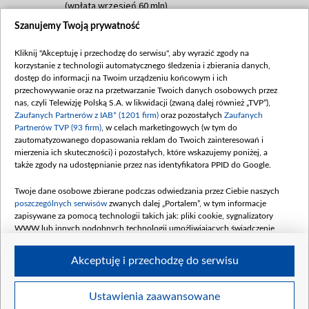
(wpłata wrzesień 60 mln)
Szanujemy Twoją prywatność
Dofinansowanie 635 783 051,21 PLN
Data podpisania umowy: WRZESIEŃ 2025
Kliknij "Akceptuję i przechodzę do serwisu", aby wyrazić zgody na
(wpłata wrzesień 100 mln, październik 350
korzystanie z technologii automatycznego śledzenia i zbierania danych,
mln, listopad 265 mln)
dostęp do informacji na Twoim urządzeniu końcowym i ich
przechowywanie oraz na przetwarzanie Twoich danych osobowych przez
Dofinansowanie 48 862 000,00 PLN
nas, czyli Telewizję Polską S.A. w likwidacji (zwaną dalej również „TVP”),
Data podpisania umowy: GRUDZIEŃ 2025
Zaufanych Partnerów z IAB* (1201 firm)
oraz pozostałych
Zaufanych
(wpłata grudzień 60,548 mln)
Partnerów TVP (93 firm)
, w celach marketingowych (w tym do
zautomatyzowanego dopasowania reklam do Twoich zainteresowań i
Dofinansowanie 900 000 000,00 PLN
mierzenia ich skuteczności) i pozostałych, które wskazujemy poniżej, a
Data podpisania umowy: LUTY 2026 (wpłata
także zgody na udostępnianie przez nas identyfikatora PPID do Google.
26 lutego 80 mln, 4 marca 370 mln,
8
kwiecień 180 mln, 7 maja 180 mln, 8
Twoje dane osobowe zbierane podczas odwiedzania przez Ciebie naszych
czerwca 90 mln)
poszczególnych serwisów
zwanych dalej „Portalem”, w tym informacje
zapisywane za pomocą technologii takich jak: pliki cookie, sygnalizatory
Dofinansowanie 250 000 000,00 PLN
WWW lub innych podobnych technologii umożliwiających świadczenie
Data podpisania umowy LIPIEC 2026 (wpłata
dopasowanych i bezpiecznych usług, personalizację treści oraz reklam,
udostępnianie funkcji mediów społecznościowych oraz analizowanie ruchu
4 sierpnia 250 mln
Akceptuję i przechodzę do serwisu
w Internecie.
Twoje dane osobowe zbierane podczas odwiedzania przez Ciebie
Ustawienia zaawansowane
poszczególnych serwisów
na Portalu, takie jak adresy IP, identyfikatory