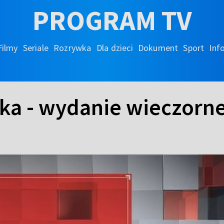
PROGRAM TV
Filmy
Seriale
Rozrywka
Dla dzieci
Dokument
Sport
Inf
ka - wydanie wieczorn