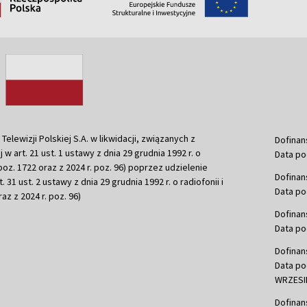
ewizji Polskiej S.A. w likwidacji, związanych z
Dofinan
j w art. 21 ust. 1 ustawy z dnia 29 grudnia 1992 r. o
Data po
r. poz. 1722 oraz z 2024 r. poz. 96) poprzez udzielenie
Dofinan
 31 ust. 2 ustawy z dnia 29 grudnia 1992 r. o radiofonii i
Data po
raz z 2024 r. poz. 96)
Dofinan
Data po
Dofinan
Data po
WRZESIE
Dofinan