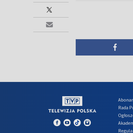
Abona
Rada 
Ogłosz
Akadem
Regula