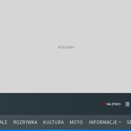
NA ŻYWO
ALE
ROZRYWKA
KULTURA
MOTO
INFORMACJE
S