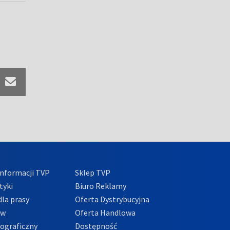
nformacji TVP
Sklep TVP
tyki
Biuro Reklamy
la prasy
Oferta Dystrybucyjna
ów
Oferta Handlowa
tograficzny
Dostępność