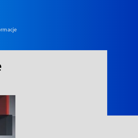
ormacje
e