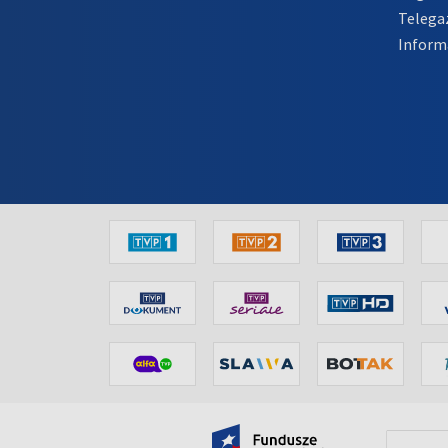
Telega
Inform