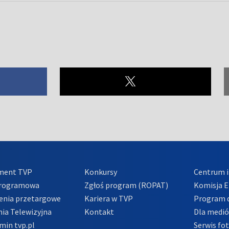
ment TVP
Konkursy
Centrum i
Programowa
Zgłoś program (ROPAT)
Komisja E
enia przetargowe
Kariera w TVP
Program d
ia Telewizyjna
Kontakt
Dla medi
min tvp.pl
Serwis fo