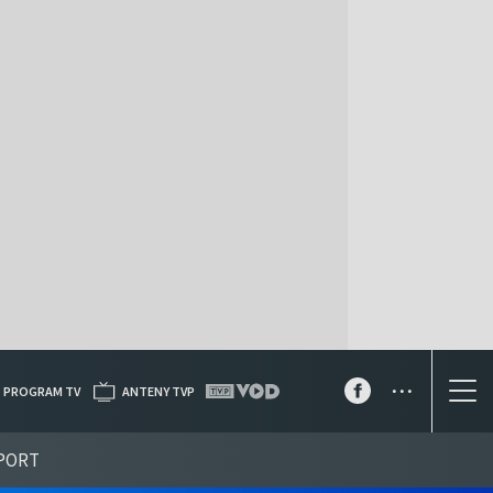
...
PROGRAM TV
ANTENY TVP
PORT