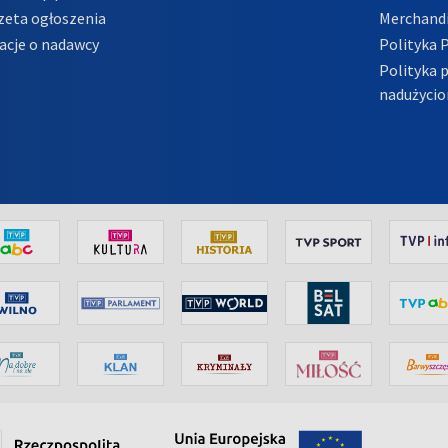
zeta ogłoszenia
Merchandi
acje o nadawcy
Polityka 
Polityka 
nadużycio