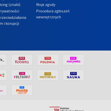
sing (znaki)
Moje zgody
Prywatności
Procedura zgłoszeń
wewnętrznych
przeciwdziałania
m i korupcji