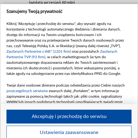
(wpłata wrzesień 60 mln)
Szanujemy Twoją prywatność
Dofinansowanie 635 783 051,21 PLN
Data podpisania umowy: WRZESIEŃ 2025
Kliknij "Akceptuję i przechodzę do serwisu", aby wyrazić zgody na
(wpłata wrzesień 100 mln, październik 350
korzystanie z technologii automatycznego śledzenia i zbierania danych,
mln, listopad 265 mln)
dostęp do informacji na Twoim urządzeniu końcowym i ich
przechowywanie oraz na przetwarzanie Twoich danych osobowych przez
Dofinansowanie 48 862 000,00 PLN
nas, czyli Telewizję Polską S.A. w likwidacji (zwaną dalej również „TVP”),
Data podpisania umowy: GRUDZIEŃ 2025
Zaufanych Partnerów z IAB* (1201 firm)
oraz pozostałych
Zaufanych
(wpłata grudzień 60,548 mln)
Partnerów TVP (93 firm)
, w celach marketingowych (w tym do
zautomatyzowanego dopasowania reklam do Twoich zainteresowań i
Dofinansowanie 900 000 000,00 PLN
mierzenia ich skuteczności) i pozostałych, które wskazujemy poniżej, a
Data podpisania umowy: LUTY 2026 (wpłata
także zgody na udostępnianie przez nas identyfikatora PPID do Google.
26 lutego 80 mln, 4 marca 370 mln,
8
kwiecień 180 mln, 7 maja 180 mln, 8
Twoje dane osobowe zbierane podczas odwiedzania przez Ciebie naszych
czerwca 90 mln)
poszczególnych serwisów
zwanych dalej „Portalem”, w tym informacje
zapisywane za pomocą technologii takich jak: pliki cookie, sygnalizatory
Dofinansowanie 250 000 000,00 PLN
WWW lub innych podobnych technologii umożliwiających świadczenie
Data podpisania umowy LIPIEC 2026 (wpłata
dopasowanych i bezpiecznych usług, personalizację treści oraz reklam,
udostępnianie funkcji mediów społecznościowych oraz analizowanie ruchu
4 sierpnia 250 mln
Akceptuję i przechodzę do serwisu
w Internecie.
Twoje dane osobowe zbierane podczas odwiedzania przez Ciebie
Ustawienia zaawansowane
poszczególnych serwisów
na Portalu, takie jak adresy IP, identyfikatory