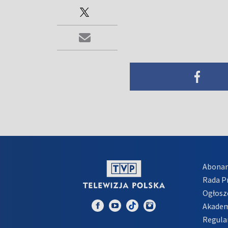
Abona
Rada 
Ogłosz
Akadem
Regula