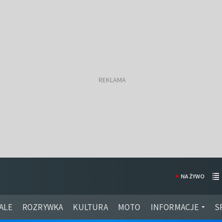
NA ŻYWO
ALE
ROZRYWKA
KULTURA
MOTO
INFORMACJE
S