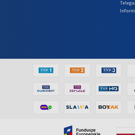
Telega
Inform