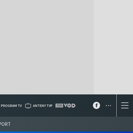
...
PROGRAM TV
ANTENY TVP
PORT