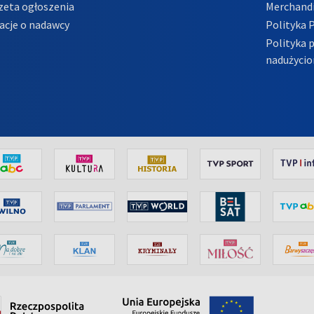
zeta ogłoszenia
Merchandi
acje o nadawcy
Polityka 
Polityka 
nadużycio