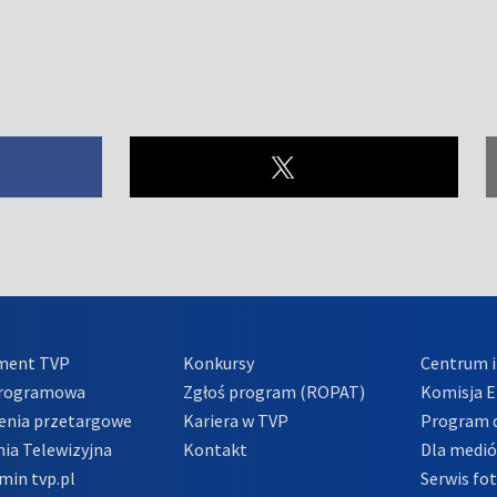
ment TVP
Konkursy
Centrum i
Programowa
Zgłoś program (ROPAT)
Komisja E
enia przetargowe
Kariera w TVP
Program d
ia Telewizyjna
Kontakt
Dla medi
min tvp.pl
Serwis fo