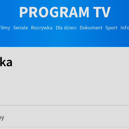
PROGRAM TV
Filmy
Seriale
Rozrywka
Dla dzieci
Dokument
Sport
Inf
ka
ny