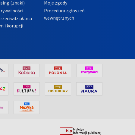
sing (znaki)
Moje zgody
Prywatności
Procedura zgłoszeń
wewnętrznych
przeciwdziałania
m i korupcji