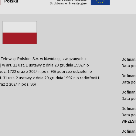
ewizji Polskiej S.A. w likwidacji, związanych z
Dofinan
j w art. 21 ust. 1 ustawy z dnia 29 grudnia 1992 r. o
Data po
r. poz. 1722 oraz z 2024 r. poz. 96) poprzez udzielenie
Dofinan
 31 ust. 2 ustawy z dnia 29 grudnia 1992 r. o radiofonii i
Data po
raz z 2024 r. poz. 96)
Dofinan
Data po
Dofinan
Data po
WRZESIE
Dofinan