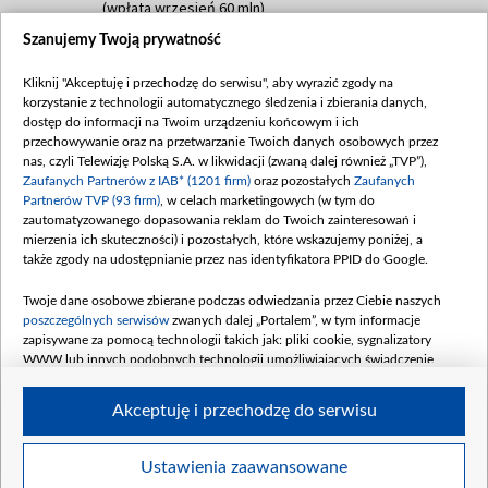
(wpłata wrzesień 60 mln)
Szanujemy Twoją prywatność
Dofinansowanie 635 783 051,21 PLN
Data podpisania umowy: WRZESIEŃ 2025
Kliknij "Akceptuję i przechodzę do serwisu", aby wyrazić zgody na
(wpłata wrzesień 100 mln, październik 350
korzystanie z technologii automatycznego śledzenia i zbierania danych,
mln, listopad 265 mln)
dostęp do informacji na Twoim urządzeniu końcowym i ich
przechowywanie oraz na przetwarzanie Twoich danych osobowych przez
Dofinansowanie 48 862 000,00 PLN
nas, czyli Telewizję Polską S.A. w likwidacji (zwaną dalej również „TVP”),
Data podpisania umowy: GRUDZIEŃ 2025
Zaufanych Partnerów z IAB* (1201 firm)
oraz pozostałych
Zaufanych
(wpłata grudzień 60,548 mln)
Partnerów TVP (93 firm)
, w celach marketingowych (w tym do
zautomatyzowanego dopasowania reklam do Twoich zainteresowań i
Dofinansowanie 900 000 000,00 PLN
mierzenia ich skuteczności) i pozostałych, które wskazujemy poniżej, a
Data podpisania umowy: LUTY 2026 (wpłata
także zgody na udostępnianie przez nas identyfikatora PPID do Google.
26 lutego 80 mln, 4 marca 370 mln,
8
kwiecień 180 mln, 7 maja 180 mln, 8
Twoje dane osobowe zbierane podczas odwiedzania przez Ciebie naszych
czerwca 90 mln)
poszczególnych serwisów
zwanych dalej „Portalem”, w tym informacje
zapisywane za pomocą technologii takich jak: pliki cookie, sygnalizatory
Dofinansowanie 250 000 000,00 PLN
WWW lub innych podobnych technologii umożliwiających świadczenie
Data podpisania umowy LIPIEC 2026 (wpłata
dopasowanych i bezpiecznych usług, personalizację treści oraz reklam,
udostępnianie funkcji mediów społecznościowych oraz analizowanie ruchu
4 sierpnia 250 mln
Akceptuję i przechodzę do serwisu
w Internecie.
Twoje dane osobowe zbierane podczas odwiedzania przez Ciebie
Ustawienia zaawansowane
poszczególnych serwisów
na Portalu, takie jak adresy IP, identyfikatory