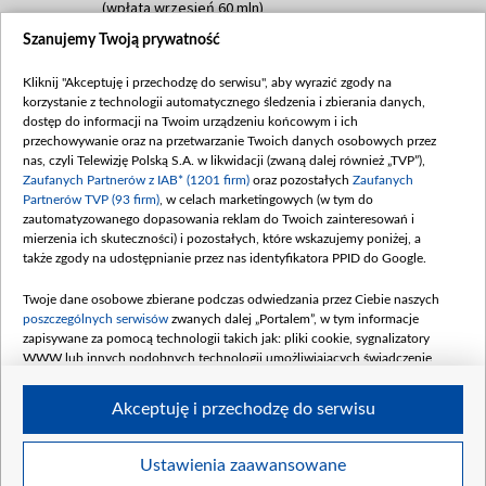
(wpłata wrzesień 60 mln)
Szanujemy Twoją prywatność
Dofinansowanie 635 783 051,21 PLN
Data podpisania umowy: WRZESIEŃ 2025
Kliknij "Akceptuję i przechodzę do serwisu", aby wyrazić zgody na
(wpłata wrzesień 100 mln, październik 350
korzystanie z technologii automatycznego śledzenia i zbierania danych,
mln, listopad 265 mln)
dostęp do informacji na Twoim urządzeniu końcowym i ich
przechowywanie oraz na przetwarzanie Twoich danych osobowych przez
Dofinansowanie 48 862 000,00 PLN
nas, czyli Telewizję Polską S.A. w likwidacji (zwaną dalej również „TVP”),
Data podpisania umowy: GRUDZIEŃ 2025
Zaufanych Partnerów z IAB* (1201 firm)
oraz pozostałych
Zaufanych
(wpłata grudzień 60,548 mln)
Partnerów TVP (93 firm)
, w celach marketingowych (w tym do
zautomatyzowanego dopasowania reklam do Twoich zainteresowań i
Dofinansowanie 900 000 000,00 PLN
mierzenia ich skuteczności) i pozostałych, które wskazujemy poniżej, a
Data podpisania umowy: LUTY 2026 (wpłata
także zgody na udostępnianie przez nas identyfikatora PPID do Google.
26 lutego 80 mln, 4 marca 370 mln,
8
kwiecień 180 mln, 7 maja 180 mln, 8
Twoje dane osobowe zbierane podczas odwiedzania przez Ciebie naszych
czerwca 90 mln)
poszczególnych serwisów
zwanych dalej „Portalem”, w tym informacje
zapisywane za pomocą technologii takich jak: pliki cookie, sygnalizatory
Dofinansowanie 250 000 000,00 PLN
WWW lub innych podobnych technologii umożliwiających świadczenie
Data podpisania umowy LIPIEC 2026 (wpłata
dopasowanych i bezpiecznych usług, personalizację treści oraz reklam,
udostępnianie funkcji mediów społecznościowych oraz analizowanie ruchu
4 sierpnia 250 mln
Akceptuję i przechodzę do serwisu
w Internecie.
Twoje dane osobowe zbierane podczas odwiedzania przez Ciebie
Ustawienia zaawansowane
poszczególnych serwisów
na Portalu, takie jak adresy IP, identyfikatory