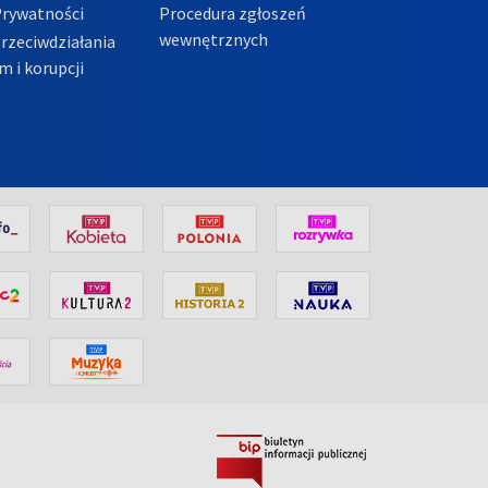
Prywatności
Procedura zgłoszeń
wewnętrznych
przeciwdziałania
m i korupcji