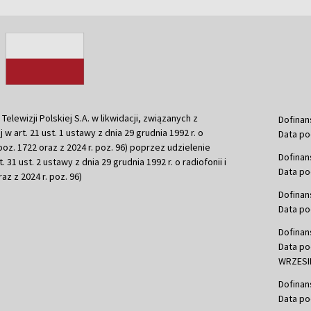
ewizji Polskiej S.A. w likwidacji, związanych z
Dofinan
j w art. 21 ust. 1 ustawy z dnia 29 grudnia 1992 r. o
Data po
r. poz. 1722 oraz z 2024 r. poz. 96) poprzez udzielenie
Dofinan
 31 ust. 2 ustawy z dnia 29 grudnia 1992 r. o radiofonii i
Data po
raz z 2024 r. poz. 96)
Dofinan
Data po
Dofinan
Data po
WRZESIE
Dofinan
Data po