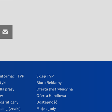
nformacji TVP
Sklep TVP
tyki
Biuro Reklamy
la prasy
Oferta Dystrybucyjna
ów
Oferta Handlowa
tograficzny
Dostępność
sing (znaki)
Moje zgody