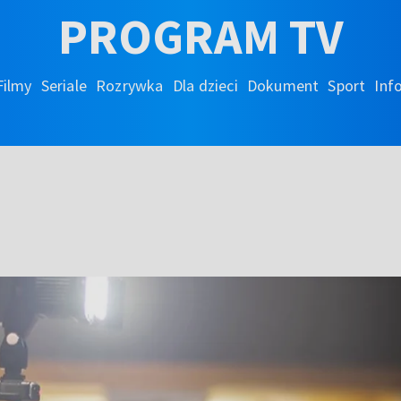
PROGRAM TV
Filmy
Seriale
Rozrywka
Dla dzieci
Dokument
Sport
Inf