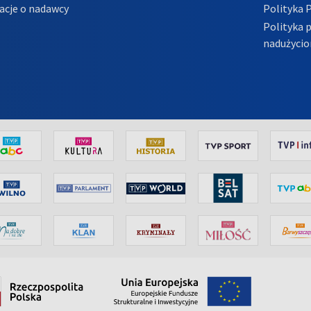
acje o nadawcy
Polityka 
Polityka 
nadużycio