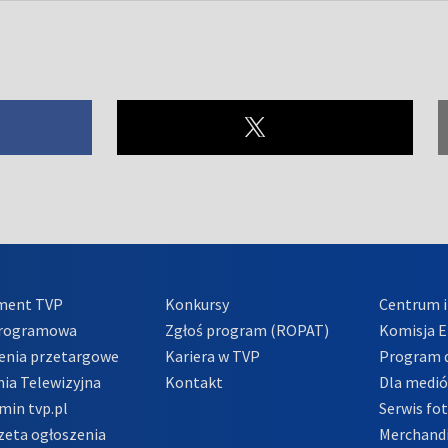
ment TVP
Konkursy
Centrum i
Programowa
Zgłoś program (ROPAT)
Komisja E
enia przetargowe
Kariera w TVP
Program d
ia Telewizyjna
Kontakt
Dla medi
min tvp.pl
Serwis fo
zeta ogłoszenia
Merchandi