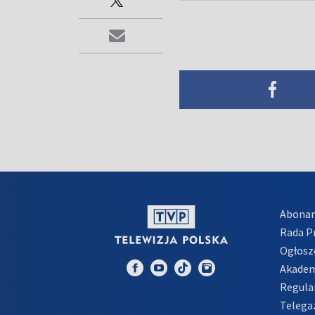
Abona
Rada 
Ogłosz
Akadem
Regula
Telega