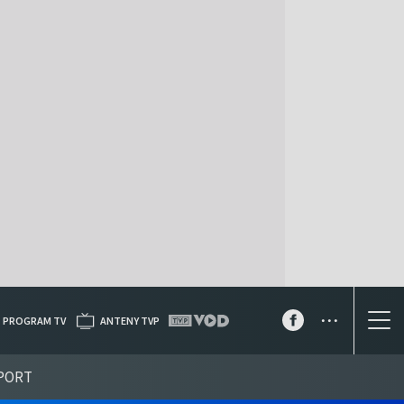
...
PROGRAM TV
ANTENY TVP
PORT