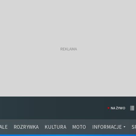
NA ŻYWO
ALE
ROZRYWKA
KULTURA
MOTO
INFORMACJE
S