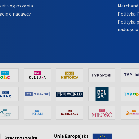
zeta ogłoszenia
Merchandi
acje o nadawcy
Polityka 
Polityka 
nadużycio