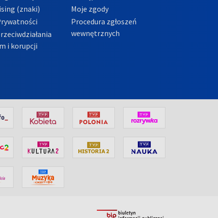
sing (znaki)
Moje zgody
Prywatności
Procedura zgłoszeń
wewnętrznych
przeciwdziałania
m i korupcji