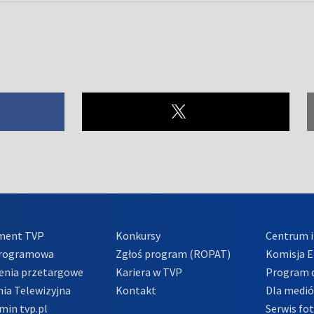
ment TVP
Konkursy
Centrum i
Programowa
Zgłoś program (ROPAT)
Komisja E
enia przetargowe
Kariera w TVP
Program d
ia Telewizyjna
Kontakt
Dla medi
min tvp.pl
Serwis fo