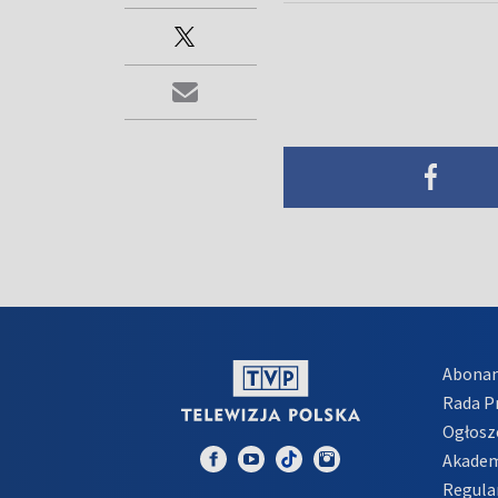
Abona
Rada 
Ogłosz
Akadem
Regula