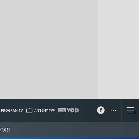
...
PROGRAM TV
ANTENY TVP
PORT