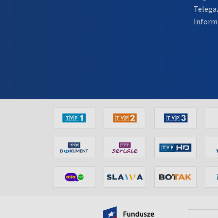
Telega
Inform