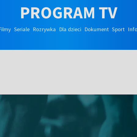
PROGRAM TV
Filmy
Seriale
Rozrywka
Dla dzieci
Dokument
Sport
Inf