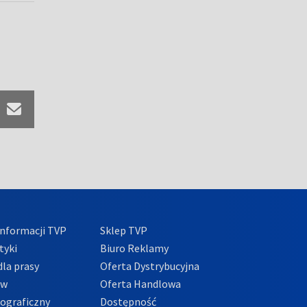
nformacji TVP
Sklep TVP
tyki
Biuro Reklamy
la prasy
Oferta Dystrybucyjna
ów
Oferta Handlowa
tograficzny
Dostępność