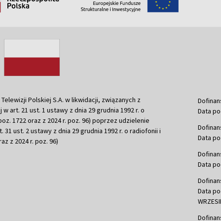
ewizji Polskiej S.A. w likwidacji, związanych z
Dofinan
j w art. 21 ust. 1 ustawy z dnia 29 grudnia 1992 r. o
Data po
r. poz. 1722 oraz z 2024 r. poz. 96) poprzez udzielenie
Dofinan
 31 ust. 2 ustawy z dnia 29 grudnia 1992 r. o radiofonii i
Data po
raz z 2024 r. poz. 96)
Dofinan
Data po
Dofinan
Data po
WRZESIE
Dofinan