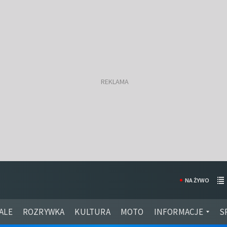
NA ŻYWO
ALE
ROZRYWKA
KULTURA
MOTO
INFORMACJE
S