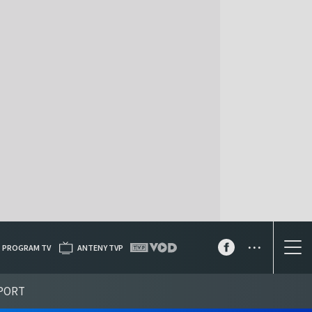
...
PROGRAM TV
ANTENY TVP
PORT