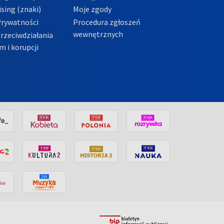
sing (znaki)
Moje zgody
Prywatności
Procedura zgłoszeń
wewnętrznych
przeciwdziałania
m i korupcji