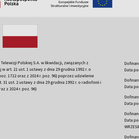
ewizji Polskiej S.A. w likwidacji, związanych z
Dofinan
j w art. 21 ust. 1 ustawy z dnia 29 grudnia 1992 r. o
Data po
r. poz. 1722 oraz z 2024 r. poz. 96) poprzez udzielenie
Dofinan
 31 ust. 2 ustawy z dnia 29 grudnia 1992 r. o radiofonii i
Data po
raz z 2024 r. poz. 96)
Dofinan
Data po
Dofinan
Data po
WRZESIE
Dofinan