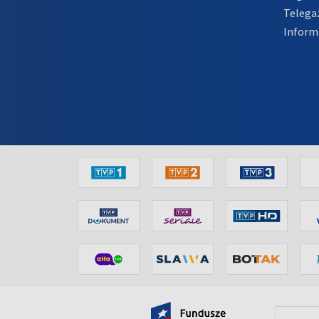
Telega
Inform