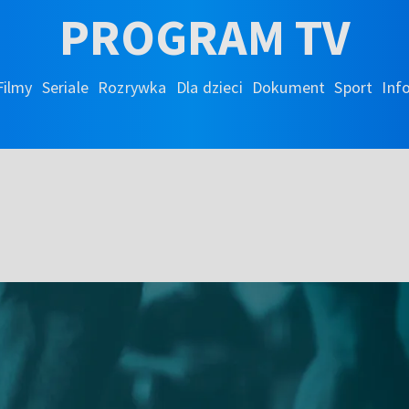
PROGRAM TV
Filmy
Seriale
Rozrywka
Dla dzieci
Dokument
Sport
Inf