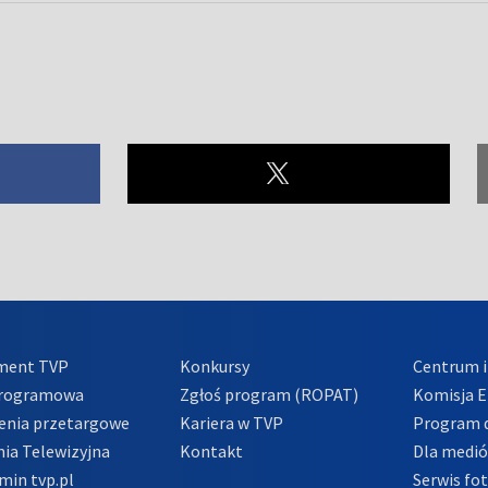
ment TVP
Konkursy
Centrum i
Programowa
Zgłoś program (ROPAT)
Komisja E
enia przetargowe
Kariera w TVP
Program d
ia Telewizyjna
Kontakt
Dla medi
min tvp.pl
Serwis fo