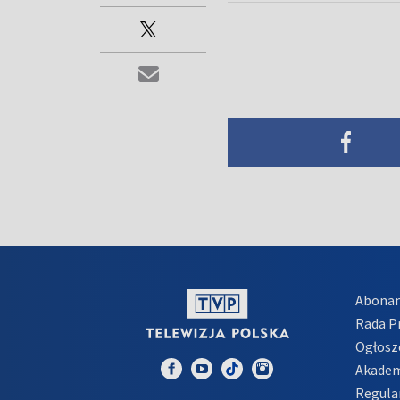
Abona
Rada 
Ogłosz
Akadem
Regula