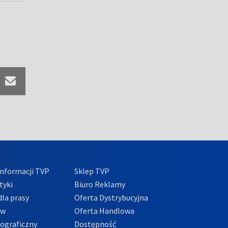
nformacji TVP
Sklep TVP
tyki
Biuro Reklamy
la prasy
Oferta Dystrybucyjna
ów
Oferta Handlowa
tograficzny
Dostępność