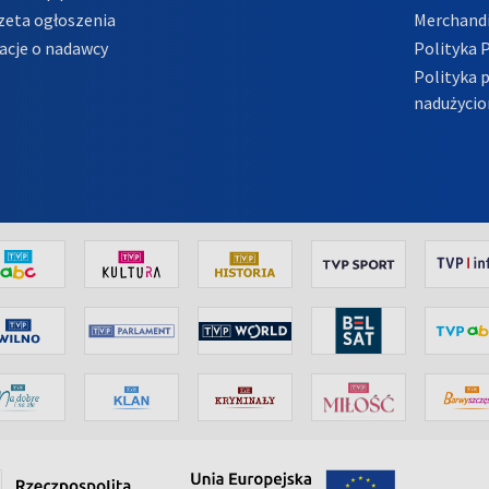
zeta ogłoszenia
Merchandi
acje o nadawcy
Polityka 
Polityka 
nadużycio