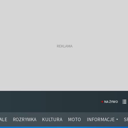
NA ŻYWO
ALE
ROZRYWKA
KULTURA
MOTO
INFORMACJE
S