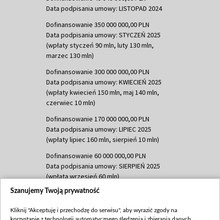
Data podpisania umowy: LISTOPAD 2024
Dofinansowanie 350 000 000,00 PLN
Data podpisania umowy: STYCZEŃ 2025
(wpłaty styczeń 90 mln, luty 130 mln,
marzec 130 mln)
Dofinansowanie 300 000 000,00 PLN
Data podpisania umowy: KWIECIEŃ 2025
(wpłaty kwiecień 150 mln, maj 140 mln,
czerwiec 10 mln)
Dofinansowanie 170 000 000,00 PLN
Data podpisania umowy: LIPIEC 2025
(wpłaty lipiec 160 mln, sierpień 10 mln)
Dofinansowanie 60 000 000,00 PLN
Data podpisania umowy: SIERPIEŃ 2025
(wpłata wrzesień 60 mln)
Szanujemy Twoją prywatność
Dofinansowanie 635 783 051,21 PLN
Data podpisania umowy: WRZESIEŃ 2025
Kliknij "Akceptuję i przechodzę do serwisu", aby wyrazić zgody na
(wpłata wrzesień 100 mln, październik 350
korzystanie z technologii automatycznego śledzenia i zbierania danych,