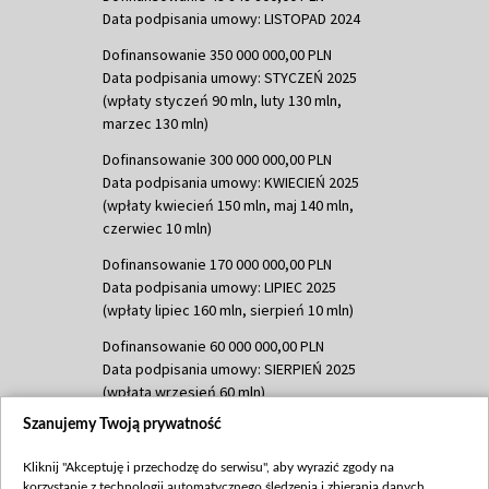
Data podpisania umowy: LISTOPAD 2024
Dofinansowanie 350 000 000,00 PLN
Data podpisania umowy: STYCZEŃ 2025
(wpłaty styczeń 90 mln, luty 130 mln,
marzec 130 mln)
Dofinansowanie 300 000 000,00 PLN
Data podpisania umowy: KWIECIEŃ 2025
(wpłaty kwiecień 150 mln, maj 140 mln,
czerwiec 10 mln)
Dofinansowanie 170 000 000,00 PLN
Data podpisania umowy: LIPIEC 2025
(wpłaty lipiec 160 mln, sierpień 10 mln)
Dofinansowanie 60 000 000,00 PLN
Data podpisania umowy: SIERPIEŃ 2025
(wpłata wrzesień 60 mln)
Szanujemy Twoją prywatność
Dofinansowanie 635 783 051,21 PLN
Data podpisania umowy: WRZESIEŃ 2025
Kliknij "Akceptuję i przechodzę do serwisu", aby wyrazić zgody na
(wpłata wrzesień 100 mln, październik 350
korzystanie z technologii automatycznego śledzenia i zbierania danych,