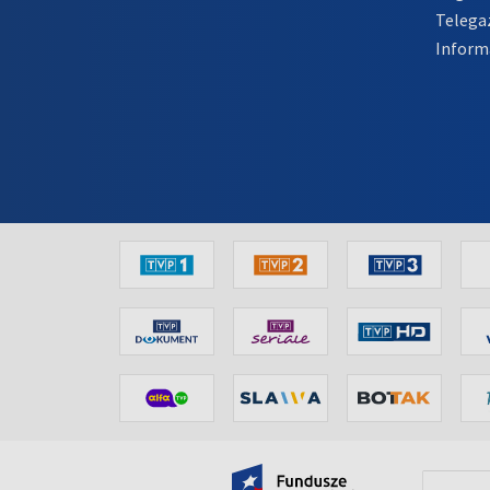
Telega
Inform