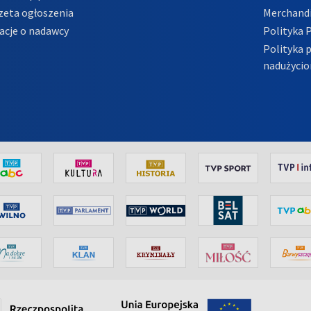
zeta ogłoszenia
Merchandi
acje o nadawcy
Polityka 
Polityka 
nadużycio