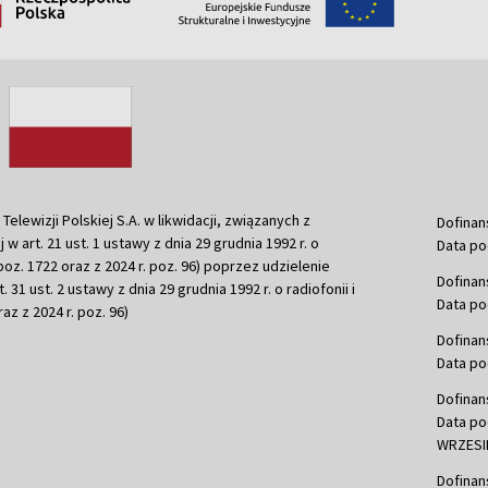
ewizji Polskiej S.A. w likwidacji, związanych z
Dofinan
j w art. 21 ust. 1 ustawy z dnia 29 grudnia 1992 r. o
Data po
r. poz. 1722 oraz z 2024 r. poz. 96) poprzez udzielenie
Dofinan
 31 ust. 2 ustawy z dnia 29 grudnia 1992 r. o radiofonii i
Data po
raz z 2024 r. poz. 96)
Dofinan
Data po
Dofinan
Data po
WRZESIE
Dofinan