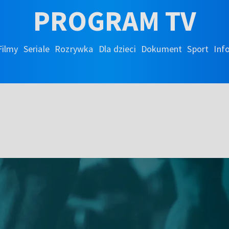
PROGRAM TV
Filmy
Seriale
Rozrywka
Dla dzieci
Dokument
Sport
Inf