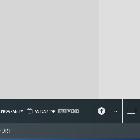
...
PROGRAM TV
ANTENY TVP
PORT