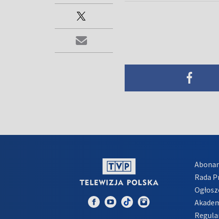
Abona
Rada 
Ogłosz
Akadem
Regula