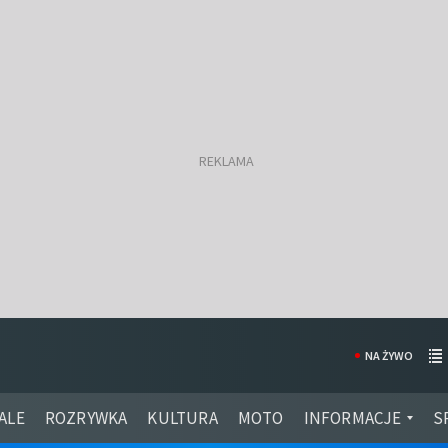
NA ŻYWO
ALE
ROZRYWKA
KULTURA
MOTO
INFORMACJE
S