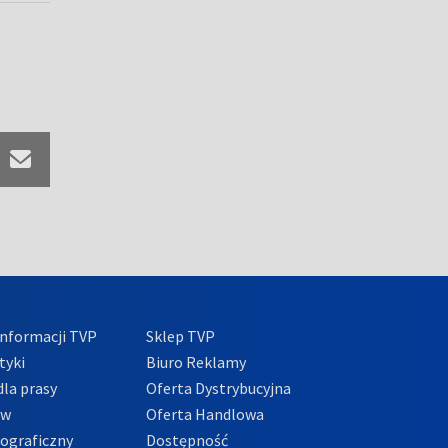
nformacji TVP
Sklep TVP
tyki
Biuro Reklamy
la prasy
Oferta Dystrybucyjna
ów
Oferta Handlowa
tograficzny
Dostępność