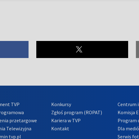
ment TVP
Konkursy
Centrum i
Programowa
Zgłoś program (ROPAT)
Komisja E
enia przetargowe
Kariera w TVP
Program d
ia Telewizyjna
Kontakt
Dla medi
min tvp.pl
Serwis fo