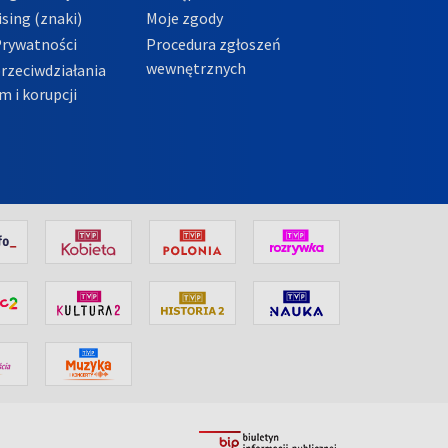
sing (znaki)
Moje zgody
Prywatności
Procedura zgłoszeń
wewnętrznych
przeciwdziałania
m i korupcji