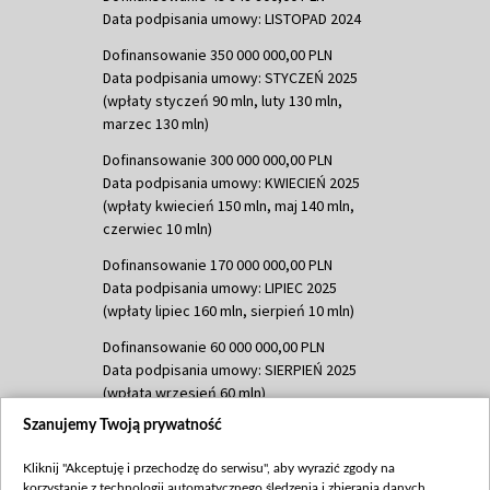
Data podpisania umowy: LISTOPAD 2024
Dofinansowanie 350 000 000,00 PLN
Data podpisania umowy: STYCZEŃ 2025
(wpłaty styczeń 90 mln, luty 130 mln,
marzec 130 mln)
Dofinansowanie 300 000 000,00 PLN
Data podpisania umowy: KWIECIEŃ 2025
(wpłaty kwiecień 150 mln, maj 140 mln,
czerwiec 10 mln)
Dofinansowanie 170 000 000,00 PLN
Data podpisania umowy: LIPIEC 2025
(wpłaty lipiec 160 mln, sierpień 10 mln)
Dofinansowanie 60 000 000,00 PLN
Data podpisania umowy: SIERPIEŃ 2025
(wpłata wrzesień 60 mln)
Szanujemy Twoją prywatność
Dofinansowanie 635 783 051,21 PLN
Data podpisania umowy: WRZESIEŃ 2025
Kliknij "Akceptuję i przechodzę do serwisu", aby wyrazić zgody na
(wpłata wrzesień 100 mln, październik 350
korzystanie z technologii automatycznego śledzenia i zbierania danych,