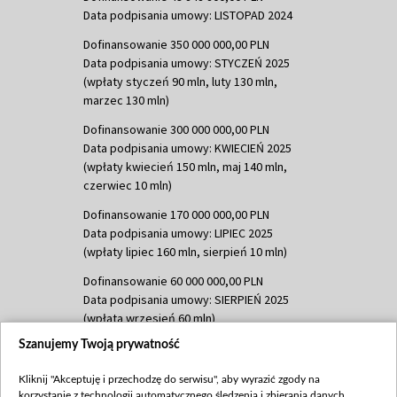
Data podpisania umowy: LISTOPAD 2024
Dofinansowanie 350 000 000,00 PLN
Data podpisania umowy: STYCZEŃ 2025
(wpłaty styczeń 90 mln, luty 130 mln,
marzec 130 mln)
Dofinansowanie 300 000 000,00 PLN
Data podpisania umowy: KWIECIEŃ 2025
(wpłaty kwiecień 150 mln, maj 140 mln,
czerwiec 10 mln)
Dofinansowanie 170 000 000,00 PLN
Data podpisania umowy: LIPIEC 2025
(wpłaty lipiec 160 mln, sierpień 10 mln)
Dofinansowanie 60 000 000,00 PLN
Data podpisania umowy: SIERPIEŃ 2025
(wpłata wrzesień 60 mln)
Szanujemy Twoją prywatność
Dofinansowanie 635 783 051,21 PLN
Data podpisania umowy: WRZESIEŃ 2025
Kliknij "Akceptuję i przechodzę do serwisu", aby wyrazić zgody na
(wpłata wrzesień 100 mln, październik 350
korzystanie z technologii automatycznego śledzenia i zbierania danych,