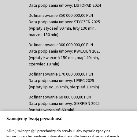
Data podpisania umowy: LISTOPAD 2024
Dofinansowanie 350 000 000,00 PLN
Data podpisania umowy: STYCZEŃ 2025
(wpłaty styczeń 90 mln, luty 130 mln,
marzec 130 mln)
Dofinansowanie 300 000 000,00 PLN
Data podpisania umowy: KWIECIEŃ 2025
(wpłaty kwiecień 150 mln, maj 140 mln,
czerwiec 10 mln)
Dofinansowanie 170 000 000,00 PLN
Data podpisania umowy: LIPIEC 2025
(wpłaty lipiec 160 mln, sierpień 10 mln)
Dofinansowanie 60 000 000,00 PLN
Data podpisania umowy: SIERPIEŃ 2025
(wpłata wrzesień 60 mln)
Szanujemy Twoją prywatność
Dofinansowanie 635 783 051,21 PLN
Data podpisania umowy: WRZESIEŃ 2025
Kliknij "Akceptuję i przechodzę do serwisu", aby wyrazić zgody na
(wpłata wrzesień 100 mln, październik 350
korzystanie z technologii automatycznego śledzenia i zbierania danych,