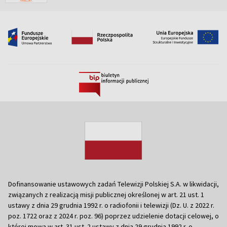
Dofinansowanie ustawowych zadań Telewizji Polskiej S.A. w likwidacji,
związanych z realizacją misji publicznej określonej w art. 21 ust. 1
ustawy z dnia 29 grudnia 1992 r. o radiofonii i telewizji (Dz. U. z 2022 r.
poz. 1722 oraz z 2024 r. poz. 96) poprzez udzielenie dotacji celowej, o
której mowa w art. 31 ust. 2 ustawy z dnia 29 grudnia 1992 r. o