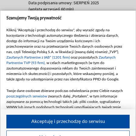
Data podpisania umowy: SIERPIEŃ 2025
(wpłata wrzesień 60 mln)
Szanujemy Twoją prywatność
Dofinansowanie 635 783 051,21 PLN
Data podpisania umowy: WRZESIEŃ 2025
Kliknij "Akceptuję i przechodzę do serwisu", aby wyrazić zgody na
(wpłata wrzesień 100 mln, październik 350
korzystanie z technologii automatycznego śledzenia i zbierania danych,
mln, listopad 265 mln)
dostęp do informacji na Twoim urządzeniu końcowym i ich
przechowywanie oraz na przetwarzanie Twoich danych osobowych przez
Dofinansowanie 48 862 000,00 PLN
nas, czyli Telewizję Polską S.A. w likwidacji (zwaną dalej również „TVP”),
Data podpisania umowy: GRUDZIEŃ 2025
Zaufanych Partnerów z IAB* (1201 firm)
oraz pozostałych
Zaufanych
(wpłata grudzień 60,548 mln)
Partnerów TVP (93 firm)
, w celach marketingowych (w tym do
zautomatyzowanego dopasowania reklam do Twoich zainteresowań i
Dofinansowanie 900 000 000,00 PLN
mierzenia ich skuteczności) i pozostałych, które wskazujemy poniżej, a
Data podpisania umowy: LUTY 2026 (wpłata
także zgody na udostępnianie przez nas identyfikatora PPID do Google.
26 lutego 80 mln, 4 marca 370 mln,
8
kwiecień 180 mln, 7 maja 180 mln, 8
Twoje dane osobowe zbierane podczas odwiedzania przez Ciebie naszych
czerwca 90 mln)
poszczególnych serwisów
zwanych dalej „Portalem”, w tym informacje
zapisywane za pomocą technologii takich jak: pliki cookie, sygnalizatory
Dofinansowanie 250 000 000,00 PLN
WWW lub innych podobnych technologii umożliwiających świadczenie
Data podpisania umowy LIPIEC 2026 (wpłata
dopasowanych i bezpiecznych usług, personalizację treści oraz reklam,
udostępnianie funkcji mediów społecznościowych oraz analizowanie ruchu
4 sierpnia 250 mln
Akceptuję i przechodzę do serwisu
w Internecie.
Twoje dane osobowe zbierane podczas odwiedzania przez Ciebie