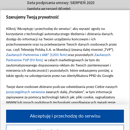
Data podpisania umowy: SIERPIEŃ 2025
(wpłata wrzesień 60 mln)
Szanujemy Twoją prywatność
Dofinansowanie 635 783 051,21 PLN
Data podpisania umowy: WRZESIEŃ 2025
Kliknij "Akceptuję i przechodzę do serwisu", aby wyrazić zgody na
(wpłata wrzesień 100 mln, październik 350
korzystanie z technologii automatycznego śledzenia i zbierania danych,
mln, listopad 265 mln)
dostęp do informacji na Twoim urządzeniu końcowym i ich
przechowywanie oraz na przetwarzanie Twoich danych osobowych przez
Dofinansowanie 48 862 000,00 PLN
nas, czyli Telewizję Polską S.A. w likwidacji (zwaną dalej również „TVP”),
Data podpisania umowy: GRUDZIEŃ 2025
Zaufanych Partnerów z IAB* (1201 firm)
oraz pozostałych
Zaufanych
(wpłata grudzień 60,548 mln)
Partnerów TVP (93 firm)
, w celach marketingowych (w tym do
zautomatyzowanego dopasowania reklam do Twoich zainteresowań i
Dofinansowanie 900 000 000,00 PLN
mierzenia ich skuteczności) i pozostałych, które wskazujemy poniżej, a
Data podpisania umowy: LUTY 2026 (wpłata
także zgody na udostępnianie przez nas identyfikatora PPID do Google.
26 lutego 80 mln, 4 marca 370 mln,
8
kwiecień 180 mln, 7 maja 180 mln, 8
Twoje dane osobowe zbierane podczas odwiedzania przez Ciebie naszych
czerwca 90 mln)
poszczególnych serwisów
zwanych dalej „Portalem”, w tym informacje
zapisywane za pomocą technologii takich jak: pliki cookie, sygnalizatory
Dofinansowanie 250 000 000,00 PLN
WWW lub innych podobnych technologii umożliwiających świadczenie
Data podpisania umowy LIPIEC 2026 (wpłata
dopasowanych i bezpiecznych usług, personalizację treści oraz reklam,
udostępnianie funkcji mediów społecznościowych oraz analizowanie ruchu
4 sierpnia 250 mln
Akceptuję i przechodzę do serwisu
w Internecie.
Twoje dane osobowe zbierane podczas odwiedzania przez Ciebie