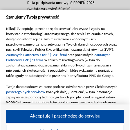
Data podpisania umowy: SIERPIEŃ 2025
(wpłata wrzesień 60 mln)
Szanujemy Twoją prywatność
Dofinansowanie 635 783 051,21 PLN
Data podpisania umowy: WRZESIEŃ 2025
Kliknij "Akceptuję i przechodzę do serwisu", aby wyrazić zgody na
(wpłata wrzesień 100 mln, październik 350
korzystanie z technologii automatycznego śledzenia i zbierania danych,
mln, listopad 265 mln)
dostęp do informacji na Twoim urządzeniu końcowym i ich
przechowywanie oraz na przetwarzanie Twoich danych osobowych przez
Dofinansowanie 48 862 000,00 PLN
nas, czyli Telewizję Polską S.A. w likwidacji (zwaną dalej również „TVP”),
Data podpisania umowy: GRUDZIEŃ 2025
Zaufanych Partnerów z IAB* (1201 firm)
oraz pozostałych
Zaufanych
(wpłata grudzień 60,548 mln)
Partnerów TVP (93 firm)
, w celach marketingowych (w tym do
zautomatyzowanego dopasowania reklam do Twoich zainteresowań i
Dofinansowanie 900 000 000,00 PLN
mierzenia ich skuteczności) i pozostałych, które wskazujemy poniżej, a
Data podpisania umowy: LUTY 2026 (wpłata
także zgody na udostępnianie przez nas identyfikatora PPID do Google.
26 lutego 80 mln, 4 marca 370 mln,
8
kwiecień 180 mln, 7 maja 180 mln, 8
Twoje dane osobowe zbierane podczas odwiedzania przez Ciebie naszych
czerwca 90 mln)
poszczególnych serwisów
zwanych dalej „Portalem”, w tym informacje
zapisywane za pomocą technologii takich jak: pliki cookie, sygnalizatory
Dofinansowanie 250 000 000,00 PLN
WWW lub innych podobnych technologii umożliwiających świadczenie
Data podpisania umowy LIPIEC 2026 (wpłata
dopasowanych i bezpiecznych usług, personalizację treści oraz reklam,
udostępnianie funkcji mediów społecznościowych oraz analizowanie ruchu
4 sierpnia 250 mln
Akceptuję i przechodzę do serwisu
w Internecie.
Twoje dane osobowe zbierane podczas odwiedzania przez Ciebie