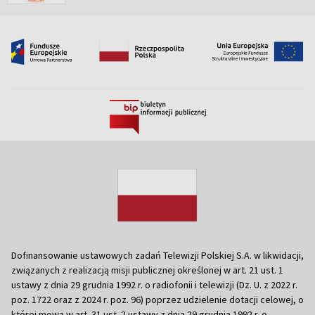
Dofinansowanie ustawowych zadań Telewizji Polskiej S.A. w likwidacji,
związanych z realizacją misji publicznej określonej w art. 21 ust. 1
ustawy z dnia 29 grudnia 1992 r. o radiofonii i telewizji (Dz. U. z 2022 r.
poz. 1722 oraz z 2024 r. poz. 96) poprzez udzielenie dotacji celowej, o
której mowa w art. 31 ust. 2 ustawy z dnia 29 grudnia 1992 r. o