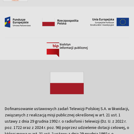
Dofinansowanie ustawowych zadań Telewizji Polskiej S.A. w likwidacji,
związanych z realizacją misji publicznej określonej w art. 21 ust. 1
ustawy z dnia 29 grudnia 1992 r. o radiofonii i telewizji (Dz. U. z 2022 r.
poz. 1722 oraz z 2024 r. poz. 96) poprzez udzielenie dotacji celowej, o
której mowa w art. 31 ust. 2 ustawy z dnia 29 grudnia 1992 r. o