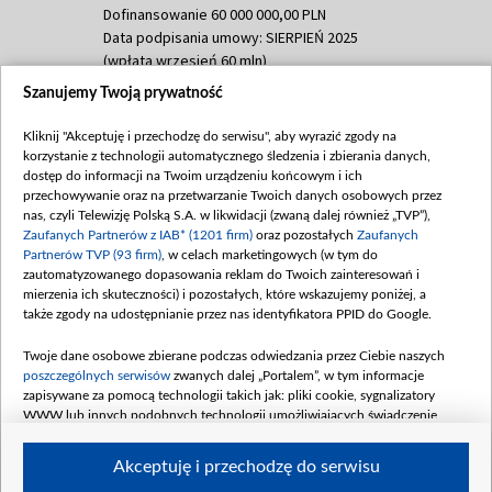
Dofinansowanie 60 000 000,00 PLN
Data podpisania umowy: SIERPIEŃ 2025
(wpłata wrzesień 60 mln)
Szanujemy Twoją prywatność
Dofinansowanie 635 783 051,21 PLN
Data podpisania umowy: WRZESIEŃ 2025
Kliknij "Akceptuję i przechodzę do serwisu", aby wyrazić zgody na
(wpłata wrzesień 100 mln, październik 350
korzystanie z technologii automatycznego śledzenia i zbierania danych,
mln, listopad 265 mln)
dostęp do informacji na Twoim urządzeniu końcowym i ich
przechowywanie oraz na przetwarzanie Twoich danych osobowych przez
Dofinansowanie 48 862 000,00 PLN
nas, czyli Telewizję Polską S.A. w likwidacji (zwaną dalej również „TVP”),
Data podpisania umowy: GRUDZIEŃ 2025
Zaufanych Partnerów z IAB* (1201 firm)
oraz pozostałych
Zaufanych
(wpłata grudzień 60,548 mln)
Partnerów TVP (93 firm)
, w celach marketingowych (w tym do
zautomatyzowanego dopasowania reklam do Twoich zainteresowań i
Dofinansowanie 900 000 000,00 PLN
mierzenia ich skuteczności) i pozostałych, które wskazujemy poniżej, a
Data podpisania umowy: LUTY 2026 (wpłata
także zgody na udostępnianie przez nas identyfikatora PPID do Google.
26 lutego 80 mln, 4 marca 370 mln,
8
kwiecień 180 mln, 7 maja 180 mln, 8
Twoje dane osobowe zbierane podczas odwiedzania przez Ciebie naszych
czerwca 90 mln)
poszczególnych serwisów
zwanych dalej „Portalem”, w tym informacje
zapisywane za pomocą technologii takich jak: pliki cookie, sygnalizatory
Dofinansowanie 250 000 000,00 PLN
WWW lub innych podobnych technologii umożliwiających świadczenie
Data podpisania umowy LIPIEC 2026 (wpłata
dopasowanych i bezpiecznych usług, personalizację treści oraz reklam,
udostępnianie funkcji mediów społecznościowych oraz analizowanie ruchu
4 sierpnia 250 mln
Akceptuję i przechodzę do serwisu
w Internecie.