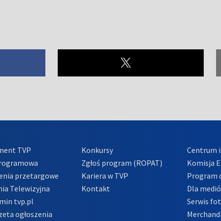
ment TVP
Konkursy
Centrum i
Programowa
Zgłoś program (ROPAT)
Komisja E
enia przetargowe
Kariera w TVP
Program d
ia Telewizyjna
Kontakt
Dla medi
min tvp.pl
Serwis fo
zeta ogłoszenia
Merchandi