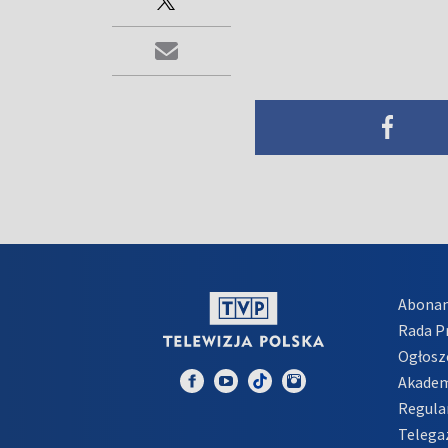
Abona
Rada 
Ogłosz
Akadem
Regula
Telega