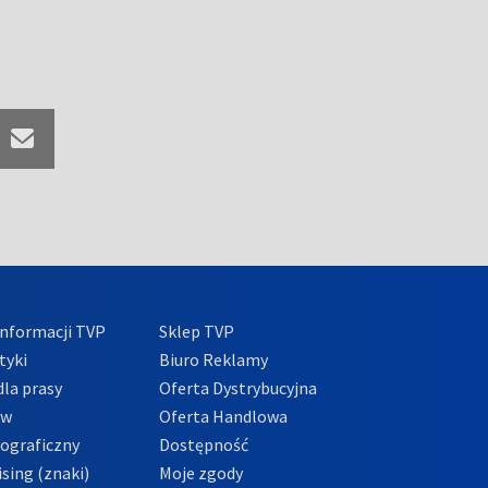
nformacji TVP
Sklep TVP
tyki
Biuro Reklamy
la prasy
Oferta Dystrybucyjna
ów
Oferta Handlowa
tograficzny
Dostępność
sing (znaki)
Moje zgody