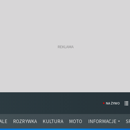
NA ŻYWO
ALE
ROZRYWKA
KULTURA
MOTO
INFORMACJE
S