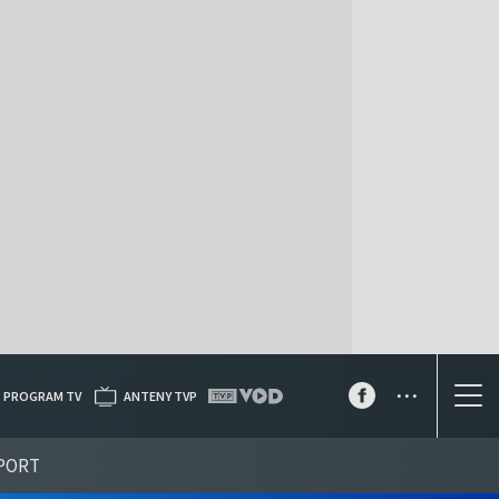
...
PROGRAM TV
ANTENY TVP
PORT