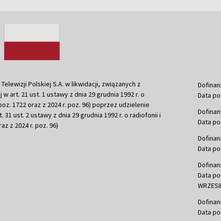
ewizji Polskiej S.A. w likwidacji, związanych z
Dofinan
j w art. 21 ust. 1 ustawy z dnia 29 grudnia 1992 r. o
Data po
r. poz. 1722 oraz z 2024 r. poz. 96) poprzez udzielenie
Dofinan
 31 ust. 2 ustawy z dnia 29 grudnia 1992 r. o radiofonii i
Data po
raz z 2024 r. poz. 96)
Dofinan
Data po
Dofinan
Data po
WRZESIE
Dofinan
Data po