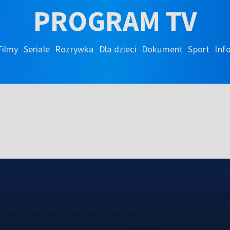
PROGRAM TV
Filmy
Seriale
Rozrywka
Dla dzieci
Dokument
Sport
Inf