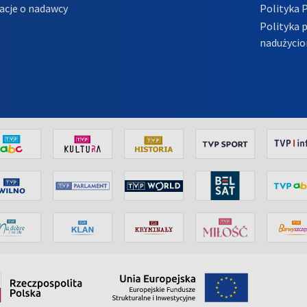
acje o nadawcy
Polityka 
Polityka 
nadużycio