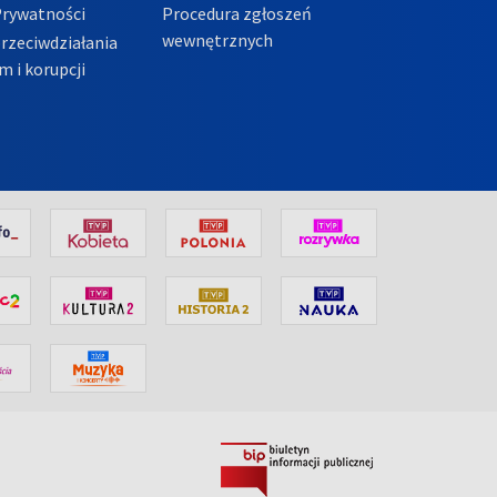
Prywatności
Procedura zgłoszeń
wewnętrznych
przeciwdziałania
m i korupcji