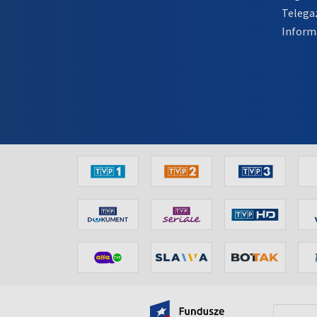
Telega
Inform