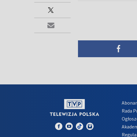
Abona
Rada 
Ogłosz
Akadem
Regula