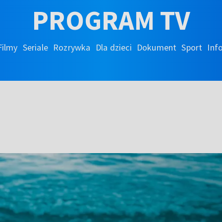
PROGRAM TV
Filmy
Seriale
Rozrywka
Dla dzieci
Dokument
Sport
Inf