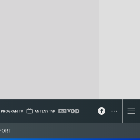
...
PROGRAM TV
ANTENY TVP
PORT