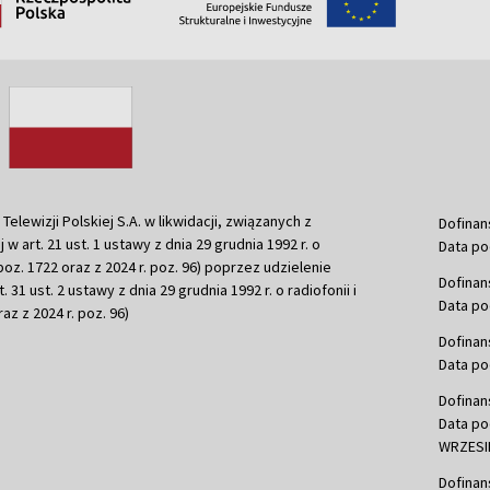
ewizji Polskiej S.A. w likwidacji, związanych z
Dofinan
j w art. 21 ust. 1 ustawy z dnia 29 grudnia 1992 r. o
Data po
r. poz. 1722 oraz z 2024 r. poz. 96) poprzez udzielenie
Dofinan
 31 ust. 2 ustawy z dnia 29 grudnia 1992 r. o radiofonii i
Data po
raz z 2024 r. poz. 96)
Dofinan
Data po
Dofinan
Data po
WRZESIE
Dofinan