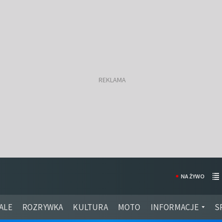
NA ŻYWO
ALE
ROZRYWKA
KULTURA
MOTO
INFORMACJE
S