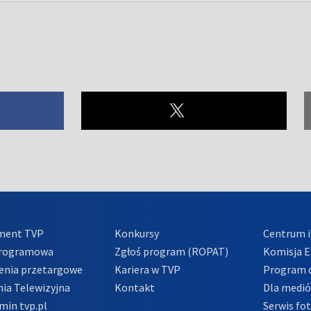
ment TVP
Konkursy
Centrum i
Programowa
Zgłoś program (ROPAT)
Komisja E
enia przetargowe
Kariera w TVP
Program d
ia Telewizyjna
Kontakt
Dla medi
min tvp.pl
Serwis fo