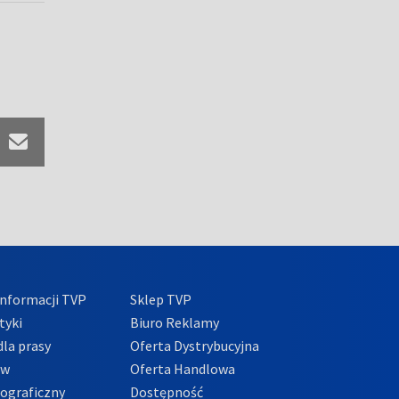
nformacji TVP
Sklep TVP
tyki
Biuro Reklamy
la prasy
Oferta Dystrybucyjna
ów
Oferta Handlowa
tograficzny
Dostępność