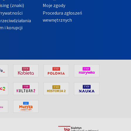
sing (znaki)
Moje zgody
Prywatności
Procedura zgłoszeń
wewnętrznych
przeciwdziałania
m i korupcji