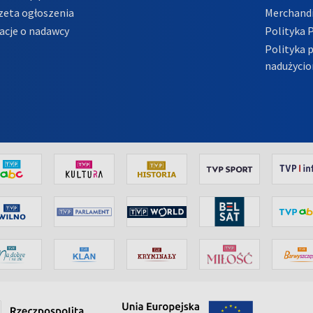
zeta ogłoszenia
Merchandi
acje o nadawcy
Polityka 
Polityka 
nadużycio