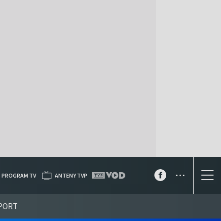
...
PROGRAM TV
ANTENY TVP
PORT