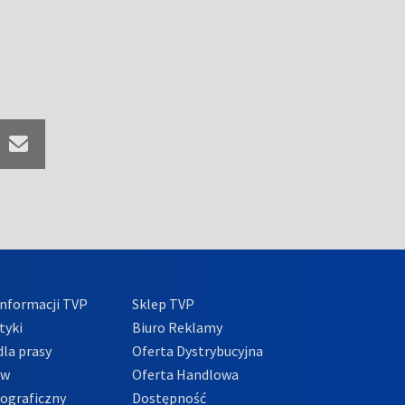
nformacji TVP
Sklep TVP
tyki
Biuro Reklamy
la prasy
Oferta Dystrybucyjna
ów
Oferta Handlowa
tograficzny
Dostępność