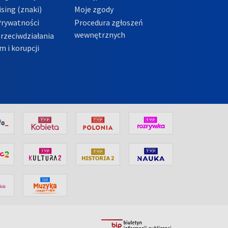
sing (znaki)
Moje zgody
Prywatności
Procedura zgłoszeń
wewnętrznych
przeciwdziałania
m i korupcji