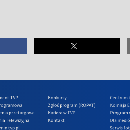
ment TVP
Konkursy
Centrum i
Programowa
Zgłoś program (ROPAT)
Komisja E
enia przetargowe
Kariera w TVP
Program d
ia Telewizyjna
Kontakt
Dla medi
min tvp.pl
Serwis fo