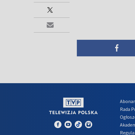
Abona
Rada 
Ogłosz
Akadem
Regula