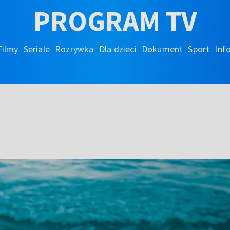
PROGRAM TV
Filmy
Seriale
Rozrywka
Dla dzieci
Dokument
Sport
Inf