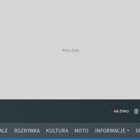
NA ŻYWO
ALE
ROZRYWKA
KULTURA
MOTO
INFORMACJE
S