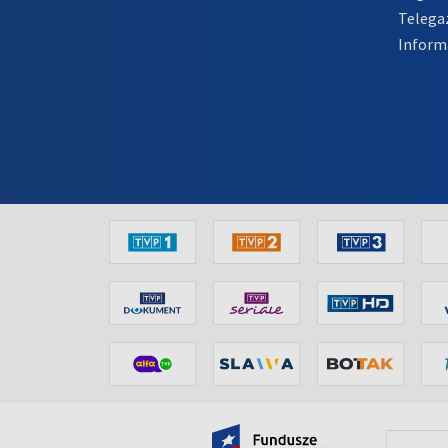
Telega
Inform