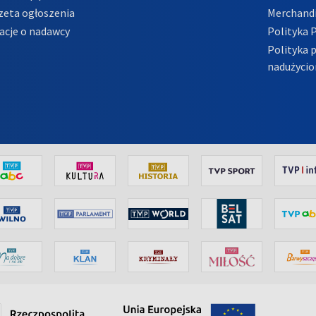
zeta ogłoszenia
Merchandi
acje o nadawcy
Polityka 
Polityka 
nadużycio