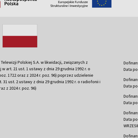
ewizji Polskiej S.A. w likwidacji, związanych z
Dofinan
j w art. 21 ust. 1 ustawy z dnia 29 grudnia 1992 r. o
Data po
r. poz. 1722 oraz z 2024 r. poz. 96) poprzez udzielenie
Dofinan
 31 ust. 2 ustawy z dnia 29 grudnia 1992 r. o radiofonii i
Data po
raz z 2024 r. poz. 96)
Dofinan
Data po
Dofinan
Data po
WRZESIE
Dofinan