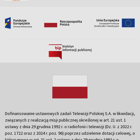
Dofinansowanie ustawowych zadań Telewizji Polskiej S.A. w likwidacji,
związanych z realizacją misji publicznej określonej w art. 21 ust. 1
ustawy z dnia 29 grudnia 1992 r. o radiofonii i telewizji (Dz. U. z 2022 r.
poz. 1722 oraz z 2024 r. poz. 96) poprzez udzielenie dotacji celowej, o
której mowa w art. 31 ust. 2 ustawy z dnia 29 grudnia 1992 r. o