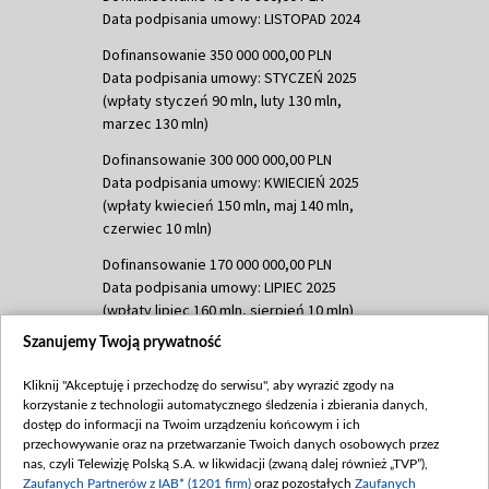
Data podpisania umowy: LISTOPAD 2024
Dofinansowanie 350 000 000,00 PLN
Data podpisania umowy: STYCZEŃ 2025
(wpłaty styczeń 90 mln, luty 130 mln,
marzec 130 mln)
Dofinansowanie 300 000 000,00 PLN
Data podpisania umowy: KWIECIEŃ 2025
(wpłaty kwiecień 150 mln, maj 140 mln,
czerwiec 10 mln)
Dofinansowanie 170 000 000,00 PLN
Data podpisania umowy: LIPIEC 2025
(wpłaty lipiec 160 mln, sierpień 10 mln)
Szanujemy Twoją prywatność
Dofinansowanie 60 000 000,00 PLN
Data podpisania umowy: SIERPIEŃ 2025
Kliknij "Akceptuję i przechodzę do serwisu", aby wyrazić zgody na
(wpłata wrzesień 60 mln)
korzystanie z technologii automatycznego śledzenia i zbierania danych,
Dofinansowanie 635 783 051,21 PLN
dostęp do informacji na Twoim urządzeniu końcowym i ich
przechowywanie oraz na przetwarzanie Twoich danych osobowych przez
Data podpisania umowy: WRZESIEŃ 2025
nas, czyli Telewizję Polską S.A. w likwidacji (zwaną dalej również „TVP”),
(wpłata wrzesień 100 mln, październik 350
Zaufanych Partnerów z IAB* (1201 firm)
oraz pozostałych
Zaufanych