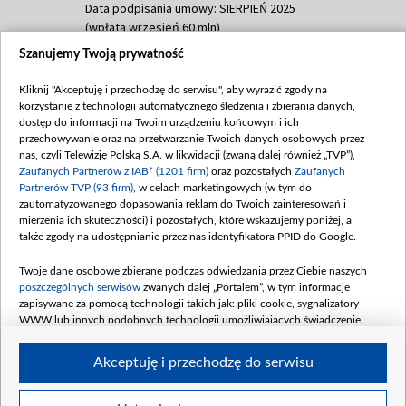
Data podpisania umowy: SIERPIEŃ 2025
(wpłata wrzesień 60 mln)
Szanujemy Twoją prywatność
Dofinansowanie 635 783 051,21 PLN
Data podpisania umowy: WRZESIEŃ 2025
Kliknij "Akceptuję i przechodzę do serwisu", aby wyrazić zgody na
(wpłata wrzesień 100 mln, październik 350
korzystanie z technologii automatycznego śledzenia i zbierania danych,
mln, listopad 265 mln)
dostęp do informacji na Twoim urządzeniu końcowym i ich
przechowywanie oraz na przetwarzanie Twoich danych osobowych przez
Dofinansowanie 48 862 000,00 PLN
nas, czyli Telewizję Polską S.A. w likwidacji (zwaną dalej również „TVP”),
Data podpisania umowy: GRUDZIEŃ 2025
Zaufanych Partnerów z IAB* (1201 firm)
oraz pozostałych
Zaufanych
(wpłata grudzień 60,548 mln)
Partnerów TVP (93 firm)
, w celach marketingowych (w tym do
zautomatyzowanego dopasowania reklam do Twoich zainteresowań i
Dofinansowanie 900 000 000,00 PLN
mierzenia ich skuteczności) i pozostałych, które wskazujemy poniżej, a
Data podpisania umowy: LUTY 2026 (wpłata
także zgody na udostępnianie przez nas identyfikatora PPID do Google.
26 lutego 80 mln, 4 marca 370 mln,
8
kwiecień 180 mln, 7 maja 180 mln, 8
Twoje dane osobowe zbierane podczas odwiedzania przez Ciebie naszych
czerwca 90 mln)
poszczególnych serwisów
zwanych dalej „Portalem”, w tym informacje
zapisywane za pomocą technologii takich jak: pliki cookie, sygnalizatory
Dofinansowanie 250 000 000,00 PLN
WWW lub innych podobnych technologii umożliwiających świadczenie
Data podpisania umowy LIPIEC 2026 (wpłata
dopasowanych i bezpiecznych usług, personalizację treści oraz reklam,
udostępnianie funkcji mediów społecznościowych oraz analizowanie ruchu
4 sierpnia 250 mln
Akceptuję i przechodzę do serwisu
w Internecie.
Twoje dane osobowe zbierane podczas odwiedzania przez Ciebie