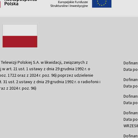
ewizji Polskiej S.A. w likwidacji, związanych z
Dofinan
j w art. 21 ust. 1 ustawy z dnia 29 grudnia 1992 r. o
Data po
r. poz. 1722 oraz z 2024 r. poz. 96) poprzez udzielenie
Dofinan
 31 ust. 2 ustawy z dnia 29 grudnia 1992 r. o radiofonii i
Data po
raz z 2024 r. poz. 96)
Dofinan
Data po
Dofinan
Data po
WRZESIE
Dofinan