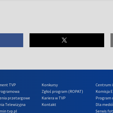
ment TVP
Konkursy
Centrum i
Programowa
Zgłoś program (ROPAT)
Komisja E
enia przetargowe
Kariera w TVP
Program d
ia Telewizyjna
Kontakt
Dla medi
min tvp.pl
Serwis fo