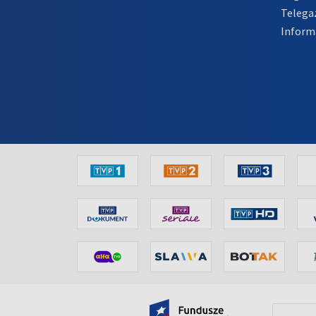
Telega
Inform