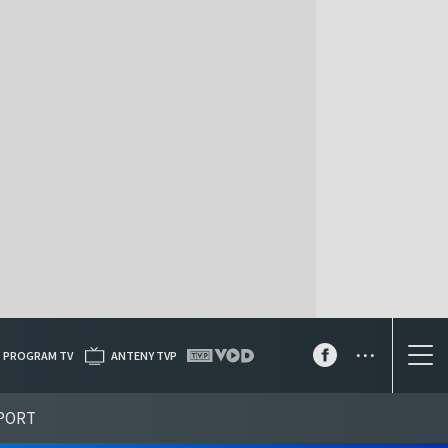
...
PROGRAM TV
ANTENY TVP
PORT