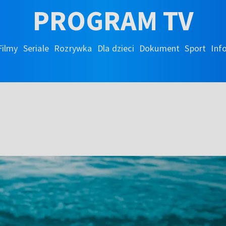
PROGRAM TV
Filmy
Seriale
Rozrywka
Dla dzieci
Dokument
Sport
Inf