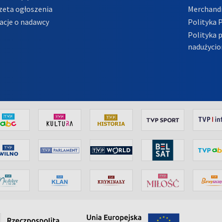
zeta ogłoszenia
Merchandi
acje o nadawcy
Polityka 
Polityka 
nadużycio