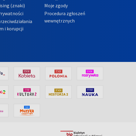
sing (znaki)
Moje zgody
Prywatności
Procedura zgłoszeń
wewnętrznych
przeciwdziałania
m i korupcji