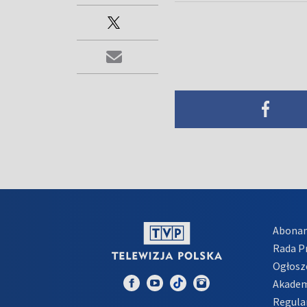
Abona
Rada 
Ogłosz
Akadem
Regula