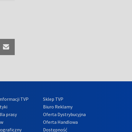
nformacji TVP
Sklep TVP
tyki
Biuro Reklamy
la prasy
Oferta Dystrybucyjna
ów
Oferta Handlowa
tograficzny
Dostępność