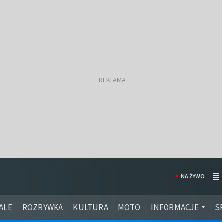
NA ŻYWO
ALE
ROZRYWKA
KULTURA
MOTO
INFORMACJE
S