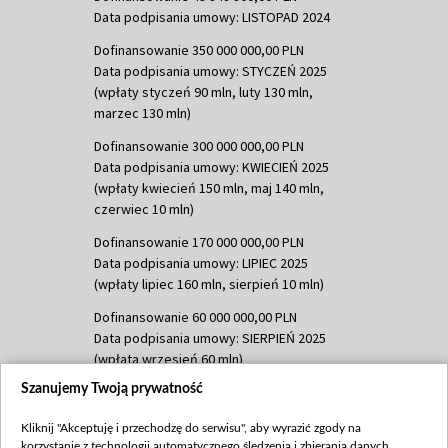
Data podpisania umowy: LISTOPAD 2024
Dofinansowanie 350 000 000,00 PLN
Data podpisania umowy: STYCZEŃ 2025
(wpłaty styczeń 90 mln, luty 130 mln,
marzec 130 mln)
Dofinansowanie 300 000 000,00 PLN
Data podpisania umowy: KWIECIEŃ 2025
(wpłaty kwiecień 150 mln, maj 140 mln,
czerwiec 10 mln)
Dofinansowanie 170 000 000,00 PLN
Data podpisania umowy: LIPIEC 2025
(wpłaty lipiec 160 mln, sierpień 10 mln)
Dofinansowanie 60 000 000,00 PLN
Data podpisania umowy: SIERPIEŃ 2025
(wpłata wrzesień 60 mln)
Szanujemy Twoją prywatność
Dofinansowanie 635 783 051,21 PLN
Data podpisania umowy: WRZESIEŃ 2025
Kliknij "Akceptuję i przechodzę do serwisu", aby wyrazić zgody na
(wpłata wrzesień 100 mln, październik 350
korzystanie z technologii automatycznego śledzenia i zbierania danych,